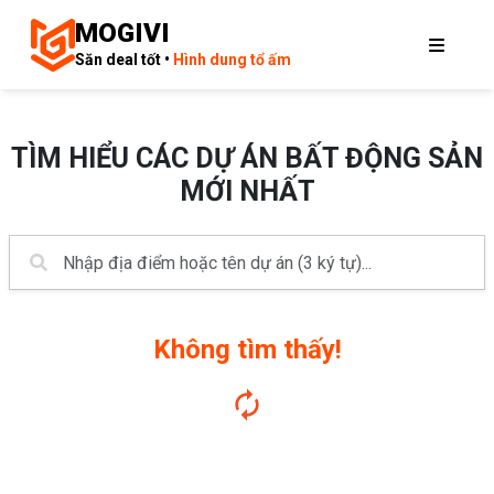
MOGIVI
Săn deal tốt •
Hình dung tổ ấm
TÌM HIỂU CÁC DỰ ÁN BẤT ĐỘNG SẢN
MỚI NHẤT
Không tìm thấy!