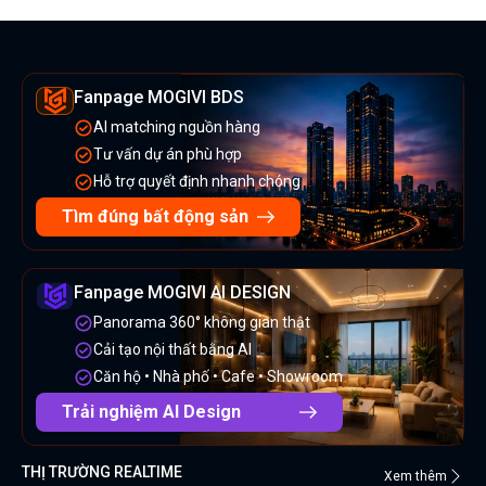
Fanpage MOGIVI BDS
AI matching nguồn hàng
Tư vấn dự án phù hợp
Hỗ trợ quyết định nhanh chóng
Tìm đúng bất động sản
Fanpage MOGIVI AI DESIGN
Panorama 360° không gian thật
Cải tạo nội thất bằng AI
Căn hộ • Nhà phố • Cafe • Showroom
Trải nghiệm AI Design
THỊ TRƯỜNG REALTIME
Xem thêm