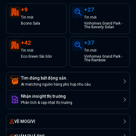
+
9
+
27
Tin
mới
Tin
mới
Bcons Sala
Vinhomes Grand Park -
The Beverly Solari
+
42
+
37
Tin
mới
Tin
mới
Eco Green Sài Gòn
Vinhomes Grand Park -
The Rainbow
Tìm đúng bất động sản.
AI matching nguồn hàng phù hợp nhu cầu
Nhận insight thị trường
Phân tích & cập nhật thị trường
VỀ MOGIVI