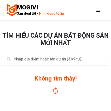
MOGIVI
Săn deal tốt •
Hình dung tổ ấm
TÌM HIỂU CÁC DỰ ÁN BẤT ĐỘNG SẢN
MỚI NHẤT
Không tìm thấy!