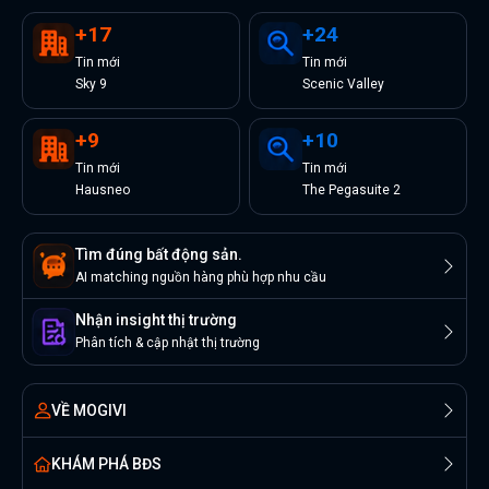
+
17
+
24
Tin
mới
Tin
mới
Sky 9
Scenic Valley
+
9
+
10
Tin
mới
Tin
mới
Hausneo
The Pegasuite 2
Tìm đúng bất động sản.
AI matching nguồn hàng phù hợp nhu cầu
Nhận insight thị trường
Phân tích & cập nhật thị trường
VỀ MOGIVI
KHÁM PHÁ BĐS