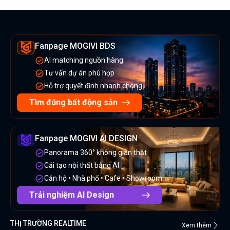
Fanpage MOGIVI BDS
AI matching nguồn hàng
Tư vấn dự án phù hợp
Hỗ trợ quyết định nhanh chóng
Tìm đúng bất động sản
Fanpage MOGIVI AI DESIGN
Panorama 360° không gian thật
Cải tạo nội thất bằng AI
Căn hộ • Nhà phố • Cafe • Showroom
Trải nghiệm AI Design
THỊ TRƯỜNG REALTIME
Xem thêm