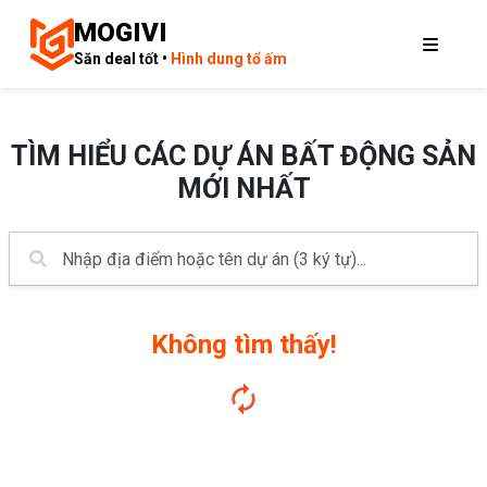
MOGIVI
Săn deal tốt •
Hình dung tổ ấm
TÌM HIỂU CÁC DỰ ÁN BẤT ĐỘNG SẢN
MỚI NHẤT
Không tìm thấy!