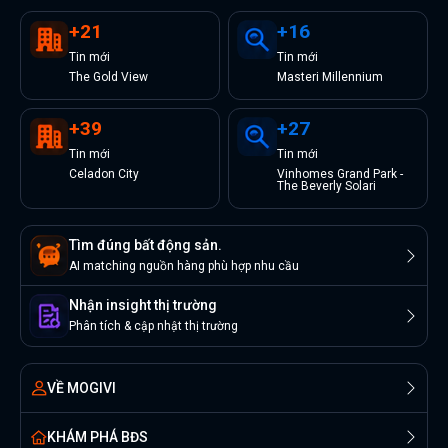
+
21
+
16
Tin
mới
Tin
mới
The Gold View
Masteri Millennium
+
39
+
27
Tin
mới
Tin
mới
Celadon City
Vinhomes Grand Park -
The Beverly Solari
Tìm đúng bất động sản.
AI matching nguồn hàng phù hợp nhu cầu
Nhận insight thị trường
Phân tích & cập nhật thị trường
VỀ MOGIVI
KHÁM PHÁ BĐS