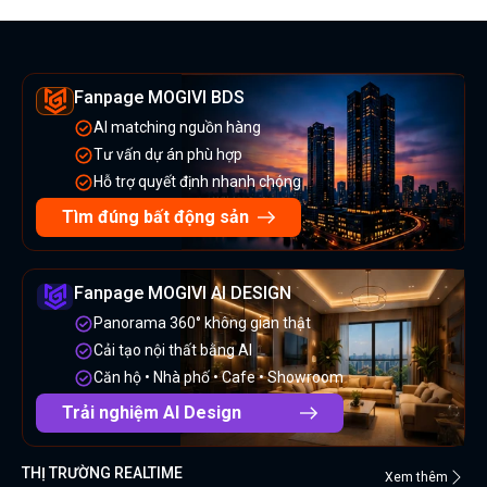
Fanpage MOGIVI BDS
AI matching nguồn hàng
Tư vấn dự án phù hợp
Hỗ trợ quyết định nhanh chóng
Tìm đúng bất động sản
Fanpage MOGIVI AI DESIGN
Panorama 360° không gian thật
Cải tạo nội thất bằng AI
Căn hộ • Nhà phố • Cafe • Showroom
Trải nghiệm AI Design
THỊ TRƯỜNG REALTIME
Xem thêm