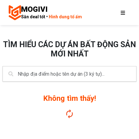
MOGIVI
Săn deal tốt •
Hình dung tổ ấm
TÌM HIỂU CÁC DỰ ÁN BẤT ĐỘNG SẢN
MỚI NHẤT
Không tìm thấy!