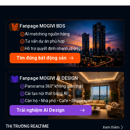
Fanpage MOGIVI BDS
AI matching nguồn hàng
Tư vấn dự án phù hợp
Hỗ trợ quyết định nhanh chóng
Tìm đúng bất động sản
Fanpage MOGIVI AI DESIGN
Panorama 360° không gian thật
Cải tạo nội thất bằng AI
Căn hộ • Nhà phố • Cafe • Showroom
Trải nghiệm AI Design
THỊ TRƯỜNG REALTIME
Xem thêm