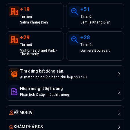
+
19
+
51
Tin
mới
Tin
mới
Safira Khang Điền
Jamila Khang Điền
+
29
+
28
Tin
mới
Tin
mới
Vinhomes Grand Park -
Lumiere Boulevard
The Beverly
Tìm đúng bất động sản.
AI matching nguồn hàng phù hợp nhu cầu
Nhận insight thị trường
Phân tích & cập nhật thị trường
VỀ MOGIVI
KHÁM PHÁ BĐS