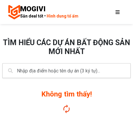
MOGIVI
Săn deal tốt •
Hình dung tổ ấm
TÌM HIỂU CÁC DỰ ÁN BẤT ĐỘNG SẢN
MỚI NHẤT
Không tìm thấy!