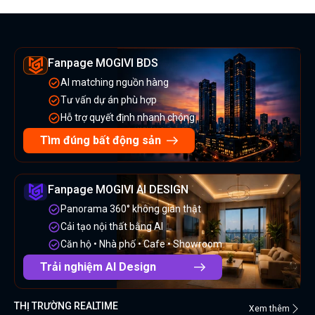
Fanpage MOGIVI BDS
AI matching nguồn hàng
Tư vấn dự án phù hợp
Hỗ trợ quyết định nhanh chóng
Tìm đúng bất động sản
Fanpage MOGIVI AI DESIGN
Panorama 360° không gian thật
Cải tạo nội thất bằng AI
Căn hộ • Nhà phố • Cafe • Showroom
Trải nghiệm AI Design
THỊ TRƯỜNG REALTIME
Xem thêm