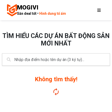
MOGIVI
Săn deal tốt •
Hình dung tổ ấm
TÌM HIỂU CÁC DỰ ÁN BẤT ĐỘNG SẢN
MỚI NHẤT
Không tìm thấy!