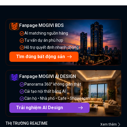
Fanpage MOGIVI BDS
AI matching nguồn hàng
Tư vấn dự án phù hợp
Hỗ trợ quyết định nhanh chóng
Tìm đúng bất động sản
Fanpage MOGIVI AI DESIGN
Panorama 360° không gian thật
Cải tạo nội thất bằng AI
Căn hộ • Nhà phố • Cafe • Showroom
Trải nghiệm AI Design
THỊ TRƯỜNG REALTIME
Xem thêm