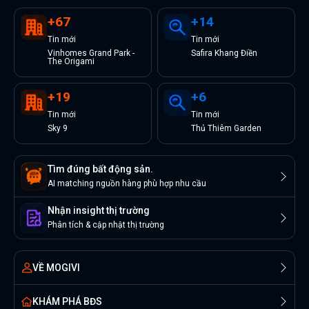
+
67
+
14
Tin
mới
Tin
mới
Vinhomes Grand Park -
Safira Khang Điền
The Origami
+
19
+
6
Tin
mới
Tin
mới
Sky 9
Thủ Thiêm Garden
Tìm đúng bất động sản.
AI matching nguồn hàng phù hợp nhu cầu
Nhận insight thị trường
Phân tích & cập nhật thị trường
VỀ MOGIVI
KHÁM PHÁ BĐS