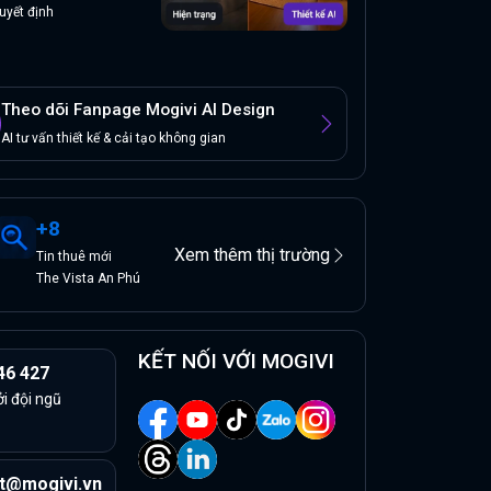
uyết định
Theo dõi Fanpage Mogivi AI Design
AI tư vấn thiết kế & cải tạo không gian
+
8
Xem thêm thị trường
Tin
thuê
mới
The Vista An Phú
KẾT NỐI VỚI MOGIVI
46 427
ởi đội ngũ
t@mogivi.vn