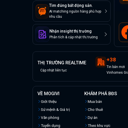
Tìm đúng bất động sản.
AI matching nguồn hàng phù hợp
nhu cầu
Nhận insight thị trường
Phân tích & cập nhật thị trường
+
38
THỊ TRƯỜNG REALTIME
Tin
bán
mới
Cập nhật liên tục
Vinhomes Gra
VỀ MOGIVI
KHÁM PHÁ BĐS
Giới thiệu
Mua bán
Sứ mệnh & Giá trị
Cho thuê
Văn phòng
Dự án
Tuyển dụng
Theo khu vực