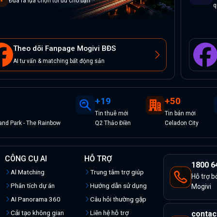
Đưa ra lựa chọn tối ưu cho bạn
q
Theo dõi Fanpage Mogivi BĐS
AI tư vấn & matching bất động sản
+
19
+
50
Tin
thuê
mới
Tin
bán
mới
nd Park - The Rainbow
Q2 Thảo Điền
Celadon City
CÔNG CỤ AI
HỖ TRỢ
1800 6
Al Matching
Trung tâm trợ giúp
Hỗ trợ b
Phân tích dự án
Hướng dẫn sử dụng
Mogivi
AI Panorama 360
Câu hỏi thường gặp
Cải tạo không gian
Liên hệ hỗ trợ
contac