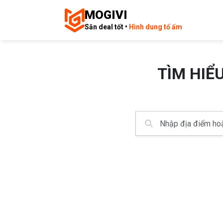
MOGIVI
Săn deal tốt •
Hình dung tổ ấm
TÌM HIỂ