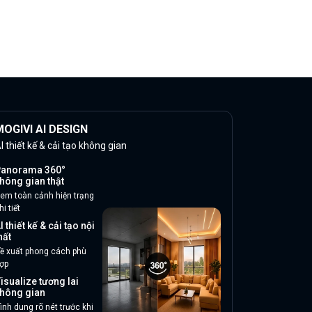
OGIVI AI DESIGN
I thiết kế & cải tạo không gian
anorama 360°
hông gian thật
em toàn cảnh hiện trạng
hi tiết
I thiết kế & cải tạo nội
hất
ề xuất phong cách phù
ợp
isualize tương lai
hông gian
ình dung rõ nét trước khi