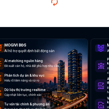
MOGIVI BĐS
M
AI hỗ trợ quyết định bất động sản
A
P
AI matching nguồn hàng
k
Đề xuất căn hộ, nhà đất phù hợp nhu cầu
X
c
Phân tích dự án & khu vực
A
Hiểu rõ tiềm năng và rủi ro
t
Đ
Dữ liệu thị trường realtime
h
Cập nhật liên tục, chính xác
V
k
Tư vấn tài chính & phương án
H