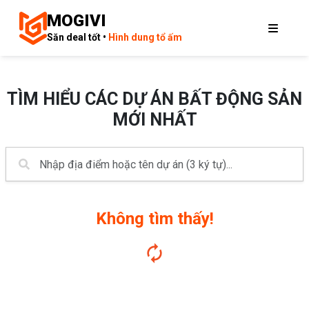
MOGIVI
Săn deal tốt •
Hình dung tổ ấm
TÌM HIỂU CÁC DỰ ÁN BẤT ĐỘNG SẢN
MỚI NHẤT
Không tìm thấy!