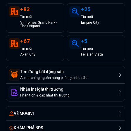
+
83
+
25
Tin
mới
Tin
mới
Vinhomes Grand Park -
Empire City
The Origami
+
67
+
5
Tin
mới
Tin
mới
Akari City
Feliz en Vista
Tìm đúng bất động sản.
AI matching nguồn hàng phù hợp nhu cầu
Nhận insight thị trường
Phân tích & cập nhật thị trường
VỀ MOGIVI
KHÁM PHÁ BĐS