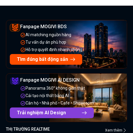
Fanpage MOGIVI BDS
AI matching nguồn hàng
Tư vấn dự án phù hợp
Hỗ trợ quyết định nhanh chóng
Tìm đúng bất động sản
Fanpage MOGIVI AI DESIGN
Panorama 360° không gian thật
Cải tạo nội thất bằng AI
Căn hộ • Nhà phố • Cafe • Showroom
Trải nghiệm AI Design
THỊ TRƯỜNG REALTIME
Xem thêm