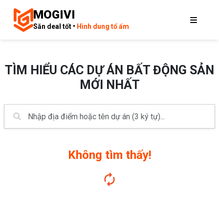
MOGIVI
Săn deal tốt •
Hình dung tổ ấm
TÌM HIỂU CÁC DỰ ÁN BẤT ĐỘNG SẢN
MỚI NHẤT
Không tìm thấy!