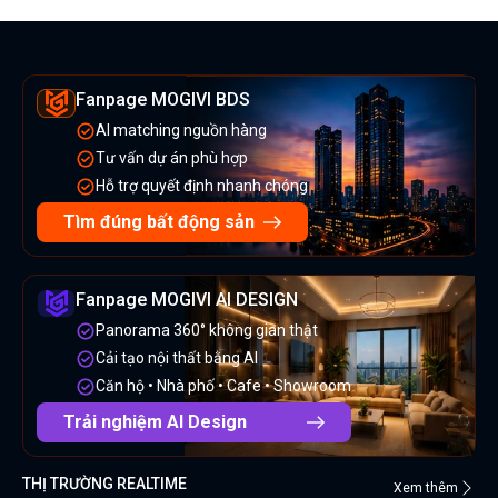
Fanpage MOGIVI BDS
AI matching nguồn hàng
Tư vấn dự án phù hợp
Hỗ trợ quyết định nhanh chóng
Tìm đúng bất động sản
Fanpage MOGIVI AI DESIGN
Panorama 360° không gian thật
Cải tạo nội thất bằng AI
Căn hộ • Nhà phố • Cafe • Showroom
Trải nghiệm AI Design
THỊ TRƯỜNG REALTIME
Xem thêm