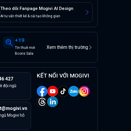
Theo dõi Fanpage Mogivi AI Design
AI tư vấn thiết kế & cải tạo không gian
+
19
Xem thêm thị trường
Tin
thuê
mới
Bcons Sala
KẾT NỐI VỚI MOGIVI
46 427
ởi đội ngũ
t@mogivi.vn
 ngũ Mogivi hỗ