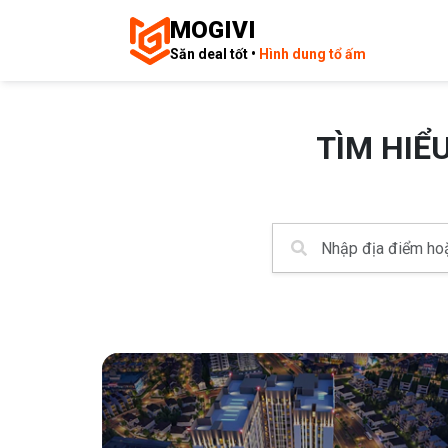
MOGIVI
Săn deal tốt •
Hình dung tổ ấm
TÌM HIỂ