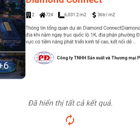
2
724
6,031.2 m2
36tr/ m2
Thông tin tổng quan dự án Diamond ConnectDiamond 
địa khi nằm ngay trục quốc lộ 1K, địa phận phường Đ
vực có tiềm năng phát triển kinh tế cao, kết nối dễ ...
Công ty TNHH Sản xuất và Thương mại P
+
6
Đã hiển thị tất cả kết quả.