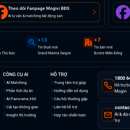
Theo dõi Fanpage Mogivi BĐS
AI tư vấn & matching bất động sản
+
13
+
7
Tin
thuê
mới
Tin
bán
mới
a Thủ Đức
Grand Marina Saigon
Bcons Miền Đông
CÔNG CỤ AI
HỖ TRỢ
1800 6
Al Matching
Trung tâm trợ giúp
Hỗ trợ b
Phân tích dự án
Hướng dẫn sử dụng
Mogivi
AI Panorama 360
Câu hỏi thường gặp
Cải tạo không gian
Liên hệ hỗ trợ
contac
AI & đội
Insight thị trường
Hợp tác chiến lược
trợ