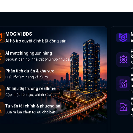
MOGIVI BĐS
M
AI hỗ trợ quyết định bất động sản
A
P
AI matching nguồn hàng
k
Đề xuất căn hộ, nhà đất phù hợp nhu cầu
X
c
Phân tích dự án & khu vực
A
Hiểu rõ tiềm năng và rủi ro
t
Đ
Dữ liệu thị trường realtime
h
Cập nhật liên tục, chính xác
V
k
Tư vấn tài chính & phương án
H
Đưa ra lựa chọn tối ưu cho bạn
q