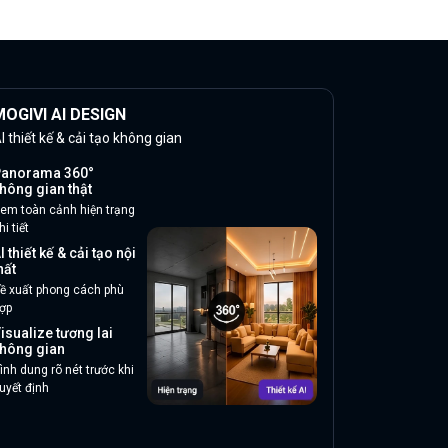
OGIVI AI DESIGN
I thiết kế & cải tạo không gian
anorama 360°
hông gian thật
em toàn cảnh hiện trạng
hi tiết
I thiết kế & cải tạo nội
hất
ề xuất phong cách phù
ợp
isualize tương lai
hông gian
ình dung rõ nét trước khi
uyết định