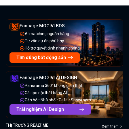
Fanpage MOGIVI BDS
AI matching nguồn hàng
Tư vấn dự án phù hợp
Hỗ trợ quyết định nhanh chóng
Tìm đúng bất động sản
Fanpage MOGIVI AI DESIGN
Panorama 360° không gian thật
Cải tạo nội thất bằng AI
Căn hộ • Nhà phố • Cafe • Showroom
Trải nghiệm AI Design
THỊ TRƯỜNG REALTIME
Xem thêm