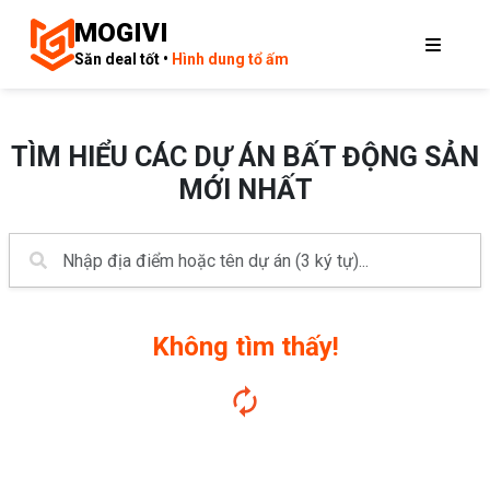
MOGIVI
Săn deal tốt •
Hình dung tổ ấm
TÌM HIỂU CÁC DỰ ÁN BẤT ĐỘNG SẢN
MỚI NHẤT
Không tìm thấy!