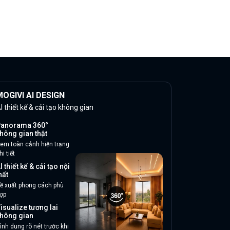
OGIVI AI DESIGN
I thiết kế & cải tạo không gian
anorama 360°
hông gian thật
em toàn cảnh hiện trạng
hi tiết
I thiết kế & cải tạo nội
hất
ề xuất phong cách phù
ợp
isualize tương lai
hông gian
ình dung rõ nét trước khi