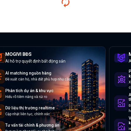
MOGIVI BĐS
M
AI hỗ trợ quyết định bất động sản
A
P
AI matching nguồn hàng
k
Đề xuất căn hộ, nhà đất phù hợp nhu cầu
X
c
Phân tích dự án & khu vực
A
Hiểu rõ tiềm năng và rủi ro
t
Đ
Dữ liệu thị trường realtime
h
Cập nhật liên tục, chính xác
V
k
Tư vấn tài chính & phương án
H