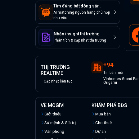
Tìm đúng bất động sản.
AI matching nguồn hàng phù hợp
nhu cầu
Nhận insight thị trường
Phân tích & cập nhật thị trường
+
94
THỊ TRƯỜNG
REALTIME
Tin
bán
mới
Vinhomes Grand Park
Cập nhật liên tục
Origami
VỀ MOGIVI
KHÁM PHÁ BĐS
Giới thiệu
Mua bán
Sứ mệnh & Giá trị
Cho thuê
Văn phòng
Dự án