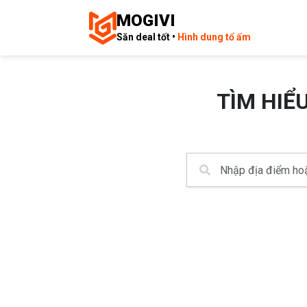
MOGIVI
Săn deal tốt •
Hình dung tổ ấm
TÌM HIỂ