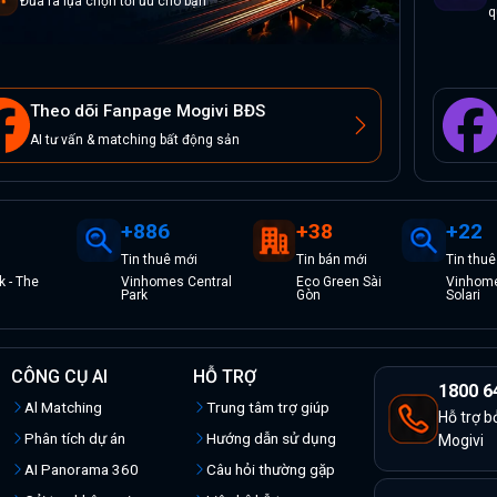
Đưa ra lựa chọn tối ưu cho bạn
q
Theo dõi Fanpage Mogivi BĐS
AI tư vấn & matching bất động sản
+
886
+
38
+
22
Tin
thuê
mới
Tin
bán
mới
Tin
thuê
 - The
Vinhomes Central
Eco Green Sài
Vinhome
Park
Gòn
Solari
CÔNG CỤ AI
HỖ TRỢ
1800 6
Al Matching
Trung tâm trợ giúp
Hỗ trợ b
Phân tích dự án
Hướng dẫn sử dụng
Mogivi
AI Panorama 360
Câu hỏi thường gặp