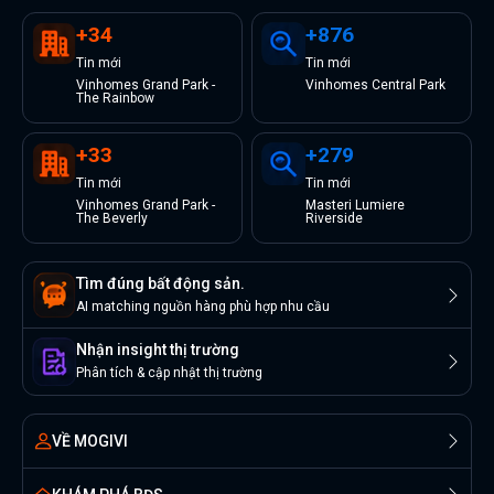
+
34
+
876
Tin
mới
Tin
mới
Vinhomes Grand Park -
Vinhomes Central Park
The Rainbow
+
33
+
279
Tin
mới
Tin
mới
Vinhomes Grand Park -
Masteri Lumiere
The Beverly
Riverside
Tìm đúng bất động sản.
AI matching nguồn hàng phù hợp nhu cầu
Nhận insight thị trường
Phân tích & cập nhật thị trường
VỀ MOGIVI