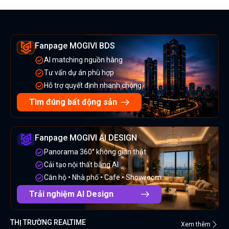
Fanpage MOGIVI BDS
AI matching nguồn hàng
Tư vấn dự án phù hợp
Hỗ trợ quyết định nhanh chóng
Tìm đúng bất động sản
Fanpage MOGIVI AI DESIGN
Panorama 360° không gian thật
Cải tạo nội thất bằng AI
Căn hộ • Nhà phố • Cafe • Showroom
Trải nghiệm AI Design
THỊ TRƯỜNG REALTIME
Xem thêm