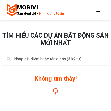
MOGIVI
Săn deal tốt •
Hình dung tổ ấm
TÌM HIỂU CÁC DỰ ÁN BẤT ĐỘNG SẢN
MỚI NHẤT
Không tìm thấy!