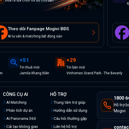
Đưa ra lựa chọn tối ưu cho bạn
q
Theo dõi Fanpage Mogivi BĐS
AI tư vấn & matching bất động sản
+
51
+
29
Tin
thuê
mới
Tin
bán
mới
ền
Jamila Khang Điền
Vinhomes Grand Park - The Beverly
CÔNG CỤ AI
HỖ TRỢ
1800 6
Al Matching
Trung tâm trợ giúp
Hỗ trợ b
Phân tích dự án
Hướng dẫn sử dụng
Mogivi
AI Panorama 360
Câu hỏi thường gặp
Cải tạo không gian
Liên hệ hỗ trợ
contac