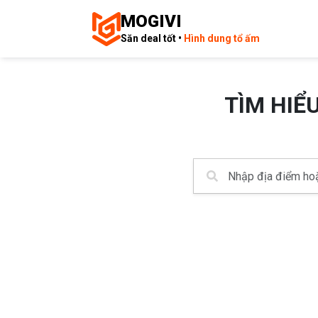
MOGIVI
Săn deal tốt •
Hình dung tổ ấm
TÌM HIỂ