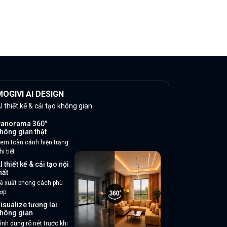
OGIVI AI DESIGN
I thiết kế & cải tạo không gian
anorama 360°
hông gian thật
em toàn cảnh hiện trạng
hi tiết
I thiết kế & cải tạo nội
hất
ề xuất phong cách phù
ợp
isualize tương lai
hông gian
ình dung rõ nét trước khi