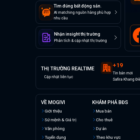
Tìm đúng bất động sản.
AI matching nguồn hàng phù hợp
nhu cầu
Nhận insight thị trường
Phân tích & cập nhật thị trường
+
19
THỊ TRƯỜNG REALTIME
Tin
bán
mới
Cập nhật liên tục
Safira Khang Đi
VỀ MOGIVI
KHÁM PHÁ BĐS
Giới thiệu
Mua bán
Sứ mệnh & Giá trị
Cho thuê
Văn phòng
Dự án
Tuyển dụng
Theo khu vực