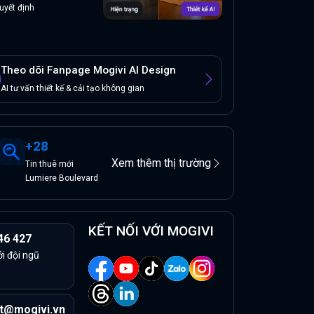
uyết định
Theo dõi Fanpage Mogivi AI Design
AI tư vấn thiết kế & cải tạo không gian
+
28
Xem thêm thị trường
Tin
thuê
mới
Lumiere Boulevard
KẾT NỐI VỚI MOGIVI
46 427
ởi đội ngũ
t@mogivi.vn