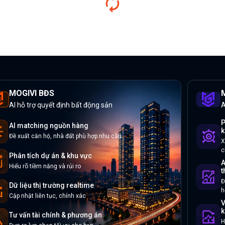
MOGIVI BĐS
M
AI hỗ trợ quyết định bất động sản
A
P
AI matching nguồn hàng
k
Đề xuất căn hộ, nhà đất phù hợp nhu cầu
X
c
Phân tích dự án & khu vực
A
Hiểu rõ tiềm năng và rủi ro
t
Đ
Dữ liệu thị trường realtime
h
Cập nhật liên tục, chính xác
V
k
Tư vấn tài chính & phương án
H