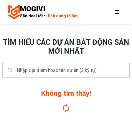
MOGIVI
Săn deal tốt •
Hình dung tổ ấm
TÌM HIỂU CÁC DỰ ÁN BẤT ĐỘNG SẢN
MỚI NHẤT
Không tìm thấy!