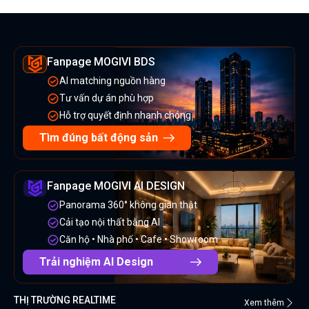
Fanpage MOGIVI BDS
AI matching nguồn hàng
Tư vấn dự án phù hợp
Hỗ trợ quyết định nhanh chóng
Tìm đúng bất động sản
Fanpage MOGIVI AI DESIGN
Panorama 360° không gian thật
Cải tạo nội thất bằng AI
Căn hộ • Nhà phố • Cafe • Showroom
Trải nghiệm AI Design
THỊ TRƯỜNG REALTIME
Xem thêm