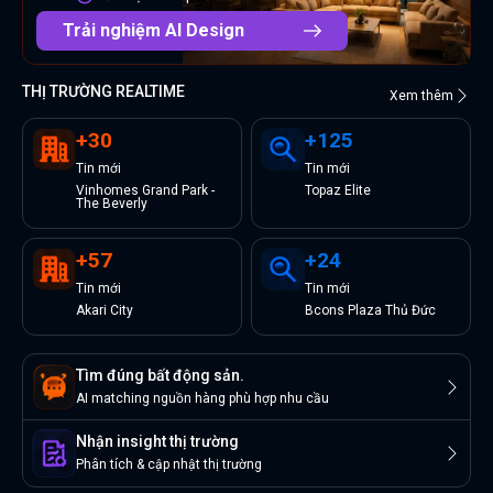
Trải nghiệm AI Design
THỊ TRƯỜNG REALTIME
Xem thêm
+
30
+
125
Tin
mới
Tin
mới
Vinhomes Grand Park -
Topaz Elite
The Beverly
+
57
+
24
Tin
mới
Tin
mới
Akari City
Bcons Plaza Thủ Đức
Tìm đúng bất động sản.
AI matching nguồn hàng phù hợp nhu cầu
Nhận insight thị trường
Phân tích & cập nhật thị trường