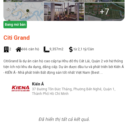
+
7
Đang mở bán
Citi Grand
2
666 căn hộ
9,357m2
từ 2,1 tỷ/Căn
CitiGrand là dự án căn hộ cao cấp tại Khu đô thị Cát Lái, Quận 2 với hệ thống
tiện ích nội khu đa dạng, đẳng cấp. Dự án được đầu tư và phát triển bởi Kiến Á
- KIẾN Á - Nhà phát triển Bất động sản tốt nhất Việt Nam (Best ...
Kiến Á
37 Đường Tôn Đức Thắng, Phường Bến Nghé, Quận 1,
Thành Phố Hồ Chí Minh
Đã hiển thị tất cả kết quả.