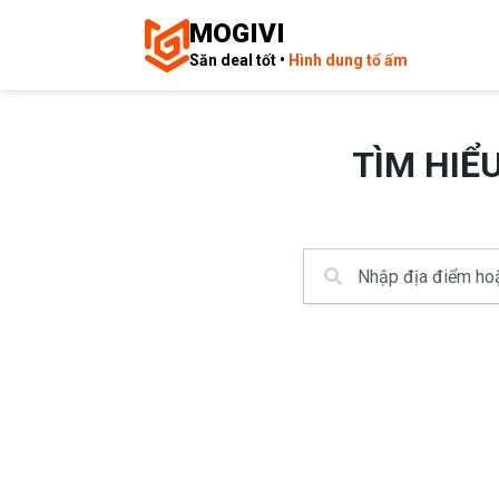
MOGIVI
Săn deal tốt •
Hình dung tổ ấm
TÌM HIỂ