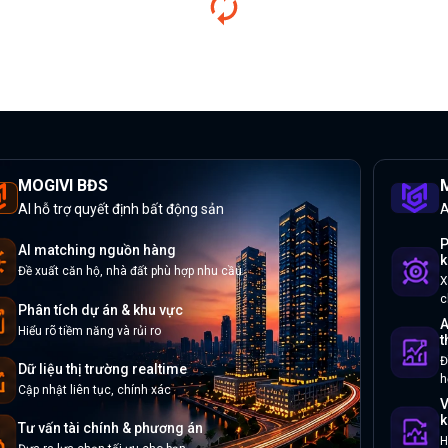
MOGIVI BĐS
M
AI hỗ trợ quyết định bất động sản
A
P
AI matching nguồn hàng
k
Đề xuất căn hộ, nhà đất phù hợp nhu cầu
X
c
Phân tích dự án & khu vực
A
Hiểu rõ tiềm năng và rủi ro
t
Đ
Dữ liệu thị trường realtime
h
Cập nhật liên tục, chính xác
V
k
Tư vấn tài chính & phương án
H