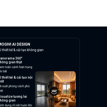
OGIVI AI DESIGN
I thiết kế & cải tạo không gian
anorama 360°
hông gian thật
em toàn cảnh hiện trạng
hi tiết
I thiết kế & cải tạo nội
hất
ề xuất phong cách phù
ợp
isualize tương lai
hông gian
ình dung rõ nét trước khi