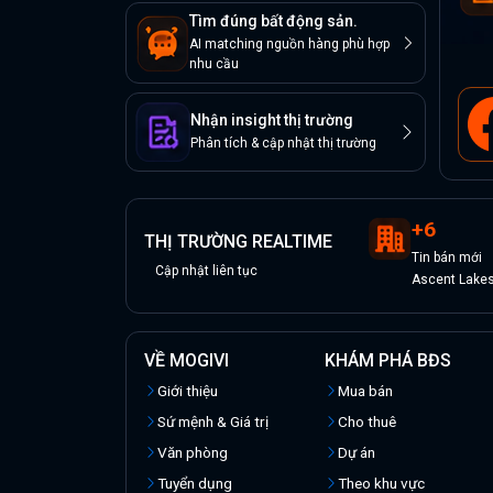
Tìm đúng bất động sản.
AI matching nguồn hàng phù hợp
nhu cầu
Nhận insight thị trường
Phân tích & cập nhật thị trường
+
6
THỊ TRƯỜNG REALTIME
Tin
bán
mới
Cập nhật liên tục
Ascent Lake
VỀ MOGIVI
KHÁM PHÁ BĐS
Giới thiệu
Mua bán
Sứ mệnh & Giá trị
Cho thuê
Văn phòng
Dự án
Tuyển dụng
Theo khu vực