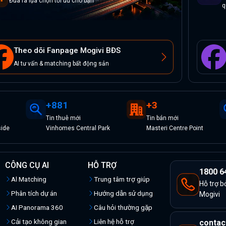
Đưa ra lựa chọn tối ưu cho bạn
q
Theo dõi Fanpage Mogivi BĐS
AI tư vấn & matching bất động sản
+
881
+
3
Tin
thuê
mới
Tin
bán
mới
side
Vinhomes Central Park
Masteri Centre Point
CÔNG CỤ AI
HỖ TRỢ
1800 6
Al Matching
Trung tâm trợ giúp
Hỗ trợ b
Phân tích dự án
Hướng dẫn sử dụng
Mogivi
AI Panorama 360
Câu hỏi thường gặp
Cải tạo không gian
Liên hệ hỗ trợ
contac