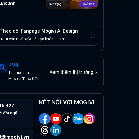
uyết định
Theo dõi Fanpage Mogivi AI Design
AI tư vấn thiết kế & cải tạo không gian
+
94
Xem thêm thị trường
Tin
thuê
mới
Masteri Thảo Điền
KẾT NỐI VỚI MOGIVI
46 427
ởi đội ngũ
t@mogivi.vn