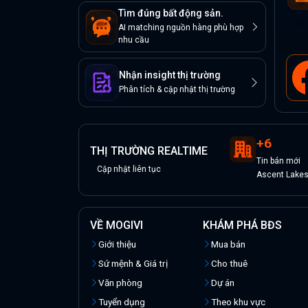
Tìm đúng bất động sản.
AI matching nguồn hàng phù hợp
nhu cầu
Nhận insight thị trường
Phân tích & cập nhật thị trường
+
6
THỊ TRƯỜNG REALTIME
Tin
bán
mới
Cập nhật liên tục
Ascent Lakes
VỀ MOGIVI
KHÁM PHÁ BĐS
Giới thiệu
Mua bán
Sứ mệnh & Giá trị
Cho thuê
Văn phòng
Dự án
Tuyển dụng
Theo khu vực