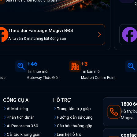
Đưa ra lựa chọn tối ưu cho bạn
q
Theo dõi Fanpage Mogivi BĐS
AI tư vấn & matching bất động sản
+
46
+
3
Tin
thuê
mới
Tin
bán
mới
ide
Gateway Thảo Điền
Masteri Centre Point
CÔNG CỤ AI
HỖ TRỢ
1800 6
Al Matching
Trung tâm trợ giúp
Hỗ trợ b
Phân tích dự án
Hướng dẫn sử dụng
Mogivi
AI Panorama 360
Câu hỏi thường gặp
Cải tạo không gian
Liên hệ hỗ trợ
contac