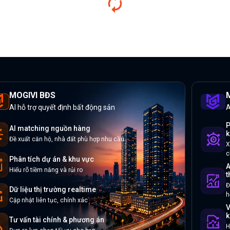
MOGIVI BĐS
M
AI hỗ trợ quyết định bất động sản
A
P
AI matching nguồn hàng
k
Đề xuất căn hộ, nhà đất phù hợp nhu cầu
X
c
Phân tích dự án & khu vực
A
Hiểu rõ tiềm năng và rủi ro
t
Đ
Dữ liệu thị trường realtime
h
Cập nhật liên tục, chính xác
V
k
Tư vấn tài chính & phương án
H