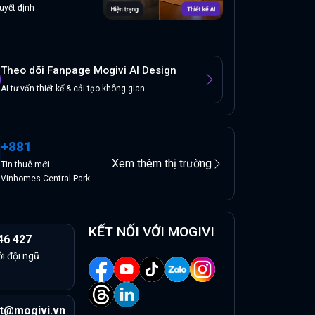
uyết định
Theo dõi Fanpage Mogivi AI Design
AI tư vấn thiết kế & cải tạo không gian
+
881
Xem thêm thị trường
Tin
thuê
mới
Vinhomes Central Park
KẾT NỐI VỚI MOGIVI
46 427
ởi đội ngũ
t@mogivi.vn