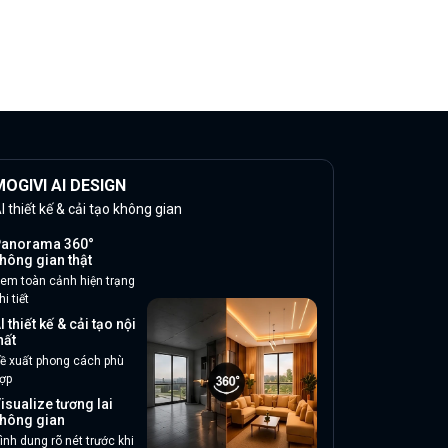
OGIVI AI DESIGN
I thiết kế & cải tạo không gian
anorama 360°
hông gian thật
em toàn cảnh hiện trạng
hi tiết
I thiết kế & cải tạo nội
hất
ề xuất phong cách phù
ợp
isualize tương lai
hông gian
ình dung rõ nét trước khi