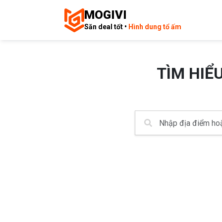
MOGIVI
Săn deal tốt •
Hình dung tổ ấm
TÌM HIỂ