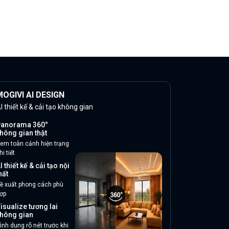
OGIVI AI DESIGN
I thiết kế & cải tạo không gian
anorama 360°
hông gian thật
em toàn cảnh hiện trạng
hi tiết
I thiết kế & cải tạo nội
hất
ề xuất phong cách phù
ợp
isualize tương lai
hông gian
ình dung rõ nét trước khi