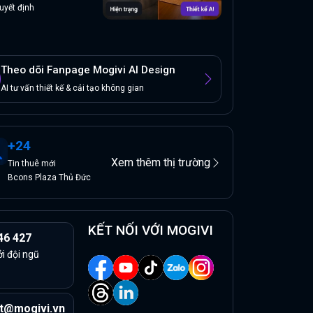
uyết định
Theo dõi Fanpage Mogivi AI Design
AI tư vấn thiết kế & cải tạo không gian
+
24
Xem thêm thị trường
Tin
thuê
mới
Bcons Plaza Thủ Đức
KẾT NỐI VỚI MOGIVI
46 427
ởi đội ngũ
t@mogivi.vn