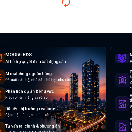
MOGIVI BĐS
M
AI hỗ trợ quyết định bất động sản
A
P
AI matching nguồn hàng
k
Đề xuất căn hộ, nhà đất phù hợp nhu cầu
X
c
Phân tích dự án & khu vực
A
Hiểu rõ tiềm năng và rủi ro
t
Đ
Dữ liệu thị trường realtime
h
Cập nhật liên tục, chính xác
V
k
Tư vấn tài chính & phương án
H