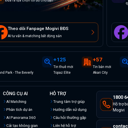
Đưa ra lựa chọn tối ưu cho bạn
q
Theo dõi Fanpage Mogivi BĐS
AI tư vấn & matching bất động sản
+
125
+
57
Tin
thuê
mới
Tin
bán
mới
d Park - The Beverly
Topaz Elite
Akari City
CÔNG CỤ AI
HỖ TRỢ
1800 6
Al Matching
Trung tâm trợ giúp
Hỗ trợ b
Phân tích dự án
Hướng dẫn sử dụng
Mogivi
AI Panorama 360
Câu hỏi thường gặp
Cải tạo không gian
Liên hệ hỗ trợ
contac