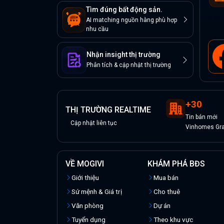
Tìm đúng bất động sản.
AI matching nguồn hàng phù hợp
nhu cầu
Nhận insight thị trường
Phân tích & cập nhật thị trường
+
30
THỊ TRƯỜNG REALTIME
Tin
bán
mới
Cập nhật liên tục
Vinhomes Gran
VỀ MOGIVI
KHÁM PHÁ BĐS
Giới thiệu
Mua bán
Sứ mệnh & Giá trị
Cho thuê
Văn phòng
Dự án
Tuyển dụng
Theo khu vực