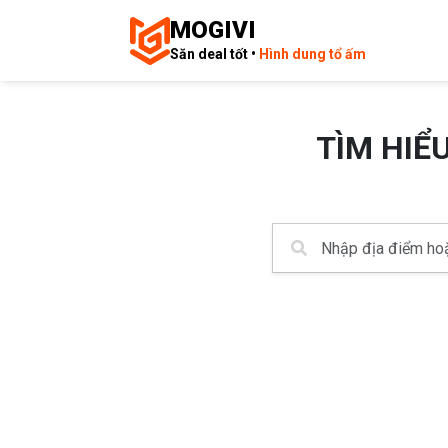
MOGIVI
Săn deal tốt •
Hình dung tổ ấm
TÌM HIỂ