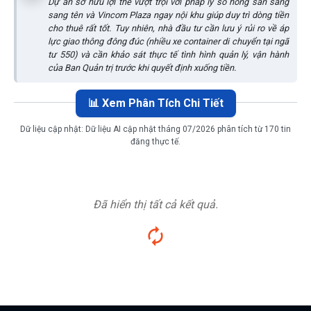
Dự án sở hữu lợi thế vượt trội với pháp lý sổ hồng sẵn sàng
sang tên và Vincom Plaza ngay nội khu giúp duy trì dòng tiền
cho thuê rất tốt. Tuy nhiên, nhà đầu tư cần lưu ý rủi ro về áp
lực giao thông đông đúc (nhiều xe container di chuyển tại ngã
tư 550) và cần khảo sát thực tế tình hình quản lý, vận hành
của Ban Quản trị trước khi quyết định xuống tiền.
📊 Xem Phân Tích Chi Tiết
Dữ liệu cập nhật:
Dữ liệu AI cập nhật tháng 07/2026 phân tích từ 170 tin
đăng thực tế.
Đã hiển thị tất cả kết quả.