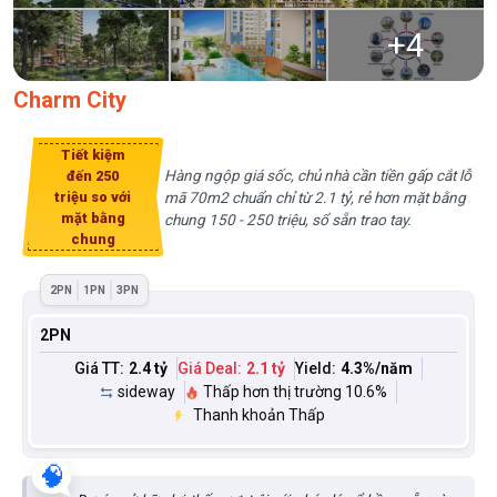
+
4
Charm City
Tiết kiệm
Hàng ngộp giá sốc, chủ nhà cần tiền gấp cắt lỗ
đến 250
mã 70m2 chuẩn chỉ từ 2.1 tỷ, rẻ hơn mặt bằng
triệu so với
mặt bằng
chung 150 - 250 triệu, sổ sẵn trao tay.
chung
2PN
1PN
3PN
2PN
Giá TT:
2.4 tỷ
Giá Deal:
2.1 tỷ
Yield:
4.3
%/năm
sideway
Thấp hơn thị trường 10.6%
Thanh khoản Thấp
🧠