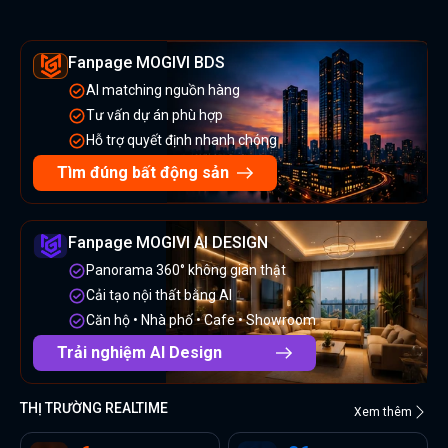
Fanpage MOGIVI BDS
AI matching nguồn hàng
Tư vấn dự án phù hợp
Hỗ trợ quyết định nhanh chóng
Tìm đúng bất động sản
Fanpage MOGIVI AI DESIGN
Panorama 360° không gian thật
Cải tạo nội thất bằng AI
Căn hộ • Nhà phố • Cafe • Showroom
Trải nghiệm AI Design
THỊ TRƯỜNG REALTIME
Xem thêm