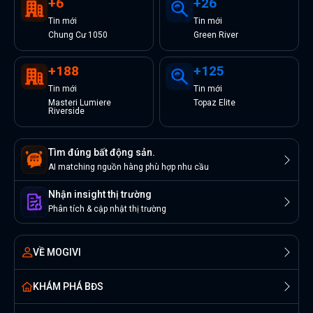
+
6
+
26
Tin
mới
Tin
mới
Chung Cư 1050
Green River
+
188
+
125
Tin
mới
Tin
mới
Masteri Lumiere
Topaz Elite
Riverside
Tìm đúng bất động sản.
AI matching nguồn hàng phù hợp nhu cầu
Nhận insight thị trường
Phân tích & cập nhật thị trường
VỀ MOGIVI
KHÁM PHÁ BĐS