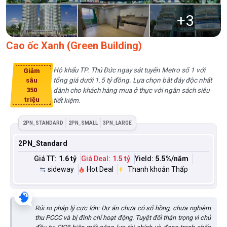
+
3
Cao ốc Xanh (Green Building)
Hộ khẩu TP. Thủ Đức ngay sát tuyến Metro số 1 với
Giảm
tổng giá dưới 1.5 tỷ đồng. Lựa chọn bắt đáy độc nhất
sâu
350
dành cho khách hàng mua ở thực với ngân sách siêu
triệu
tiết kiệm.
2PN_STANDARD
2PN_SMALL
3PN_LARGE
2PN_Standard
Giá TT:
1.6 tỷ
Giá Deal:
1.5 tỷ
Yield:
5.5
%/năm
sideway
Hot Deal
Thanh khoản Thấp
🧠
Rủi ro pháp lý cực lớn: Dự án chưa có sổ hồng, chưa nghiệm
thu PCCC và bị đình chỉ hoạt động. Tuyệt đối thận trọng vì chủ