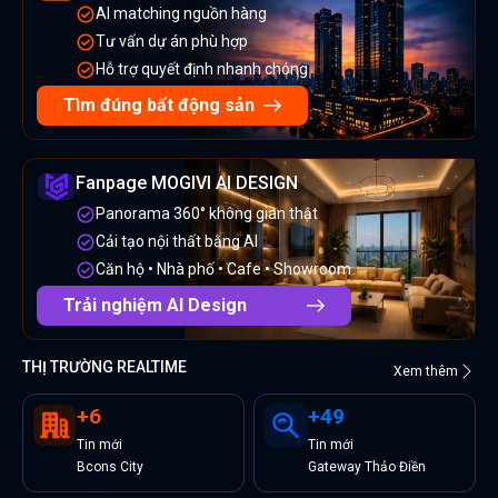
AI matching nguồn hàng
Tư vấn dự án phù hợp
Hỗ trợ quyết định nhanh chóng
Tìm đúng bất động sản
Fanpage MOGIVI AI DESIGN
Panorama 360° không gian thật
Cải tạo nội thất bằng AI
Căn hộ • Nhà phố • Cafe • Showroom
Trải nghiệm AI Design
THỊ TRƯỜNG REALTIME
Xem thêm
+
6
+
49
Tin
mới
Tin
mới
Bcons City
Gateway Thảo Điền