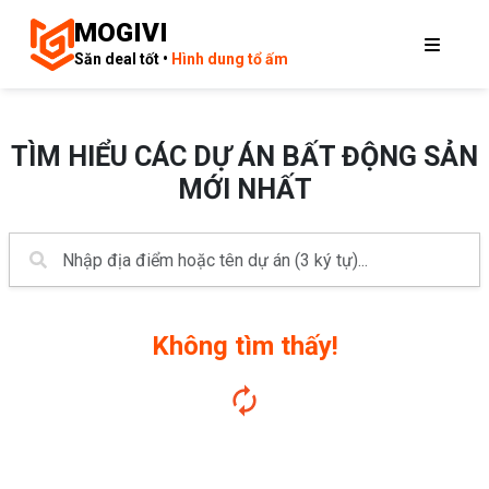
MOGIVI
Săn deal tốt •
Hình dung tổ ấm
TÌM HIỂU CÁC DỰ ÁN BẤT ĐỘNG SẢN
MỚI NHẤT
Không tìm thấy!