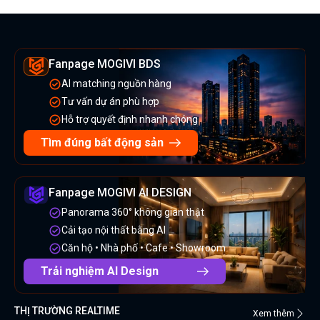
Fanpage MOGIVI BDS
AI matching nguồn hàng
Tư vấn dự án phù hợp
Hỗ trợ quyết định nhanh chóng
Tìm đúng bất động sản
Fanpage MOGIVI AI DESIGN
Panorama 360° không gian thật
Cải tạo nội thất bằng AI
Căn hộ • Nhà phố • Cafe • Showroom
Trải nghiệm AI Design
THỊ TRƯỜNG REALTIME
Xem thêm