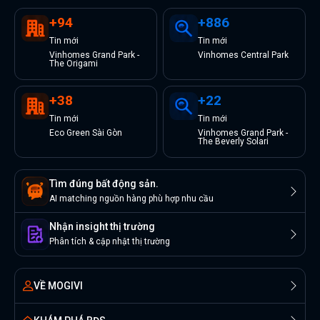
+
94
+
886
Tin
mới
Tin
mới
Vinhomes Grand Park -
Vinhomes Central Park
The Origami
+
38
+
22
Tin
mới
Tin
mới
Eco Green Sài Gòn
Vinhomes Grand Park -
The Beverly Solari
Tìm đúng bất động sản.
AI matching nguồn hàng phù hợp nhu cầu
Nhận insight thị trường
Phân tích & cập nhật thị trường
VỀ MOGIVI