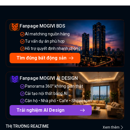
Fanpage MOGIVI BDS
AI matching nguồn hàng
Tư vấn dự án phù hợp
Hỗ trợ quyết định nhanh chóng
Tìm đúng bất động sản
Fanpage MOGIVI AI DESIGN
Panorama 360° không gian thật
Cải tạo nội thất bằng AI
Căn hộ • Nhà phố • Cafe • Showroom
Trải nghiệm AI Design
THỊ TRƯỜNG REALTIME
Xem thêm