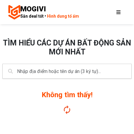
MOGIVI
Săn deal tốt •
Hình dung tổ ấm
TÌM HIỂU CÁC DỰ ÁN BẤT ĐỘNG SẢN
MỚI NHẤT
Không tìm thấy!