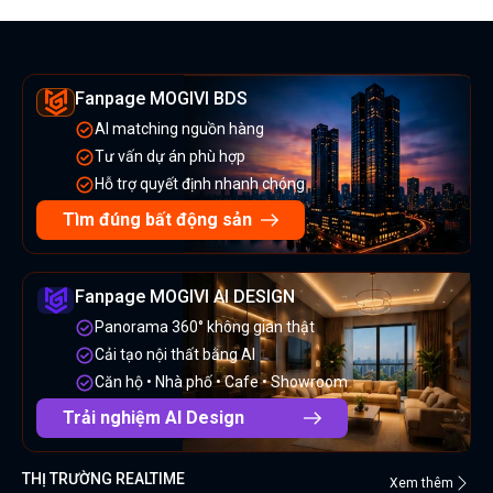
Fanpage MOGIVI BDS
AI matching nguồn hàng
Tư vấn dự án phù hợp
Hỗ trợ quyết định nhanh chóng
Tìm đúng bất động sản
Fanpage MOGIVI AI DESIGN
Panorama 360° không gian thật
Cải tạo nội thất bằng AI
Căn hộ • Nhà phố • Cafe • Showroom
Trải nghiệm AI Design
THỊ TRƯỜNG REALTIME
Xem thêm