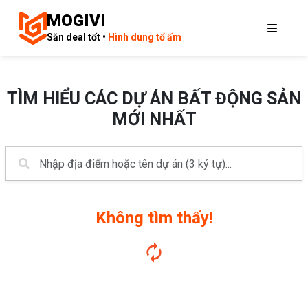
MOGIVI
Săn deal tốt •
Hình dung tổ ấm
TÌM HIỂU CÁC DỰ ÁN BẤT ĐỘNG SẢN
MỚI NHẤT
Không tìm thấy!