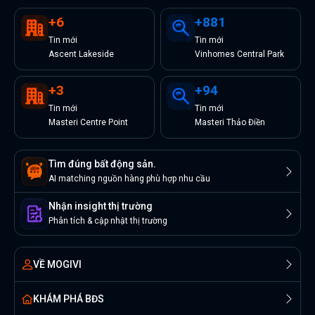
+
6
+
881
Tin
mới
Tin
mới
Ascent Lakeside
Vinhomes Central Park
+
3
+
94
Tin
mới
Tin
mới
Masteri Centre Point
Masteri Thảo Điền
Tìm đúng bất động sản.
AI matching nguồn hàng phù hợp nhu cầu
Nhận insight thị trường
Phân tích & cập nhật thị trường
VỀ MOGIVI
KHÁM PHÁ BĐS