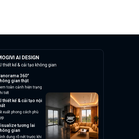
OGIVI AI DESIGN
I thiết kế & cải tạo không gian
anorama 360°
hông gian thật
em toàn cảnh hiện trạng
hi tiết
I thiết kế & cải tạo nội
hất
ề xuất phong cách phù
ợp
isualize tương lai
hông gian
ình dung rõ nét trước khi