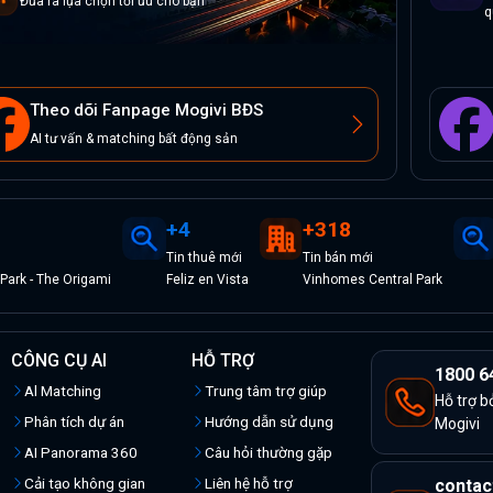
Đưa ra lựa chọn tối ưu cho bạn
q
Theo dõi Fanpage Mogivi BĐS
AI tư vấn & matching bất động sản
+
4
+
318
Tin
thuê
mới
Tin
bán
mới
ark - The Origami
Feliz en Vista
Vinhomes Central Park
CÔNG CỤ AI
HỖ TRỢ
1800 6
Al Matching
Trung tâm trợ giúp
Hỗ trợ b
Phân tích dự án
Hướng dẫn sử dụng
Mogivi
AI Panorama 360
Câu hỏi thường gặp
Cải tạo không gian
Liên hệ hỗ trợ
contac