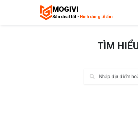
MOGIVI
Săn deal tốt •
Hình dung tổ ấm
TÌM HIỂ