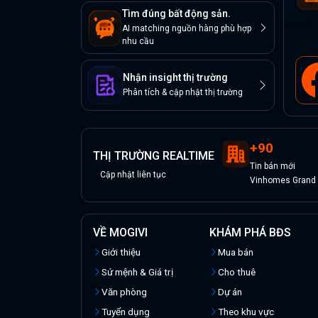
Tìm đúng bất động sản.
AI matching nguồn hàng phù hợp
nhu cầu
Nhận insight thị trường
Phân tích & cập nhật thị trường
+
90
THỊ TRƯỜNG REALTIME
Tin
bán
mới
Cập nhật liên tục
Vinhomes Grand P
VỀ MOGIVI
KHÁM PHÁ BĐS
Giới thiệu
Mua bán
Sứ mệnh & Giá trị
Cho thuê
Văn phòng
Dự án
Tuyển dụng
Theo khu vực