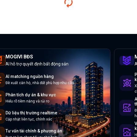
MOGIVI BĐS
M
AI hỗ trợ quyết định bất động sản
A
P
AI matching nguồn hàng
k
Đề xuất căn hộ, nhà đất phù hợp nhu cầu
X
c
Phân tích dự án & khu vực
A
Hiểu rõ tiềm năng và rủi ro
t
Đ
Dữ liệu thị trường realtime
h
Cập nhật liên tục, chính xác
V
k
Tư vấn tài chính & phương án
H