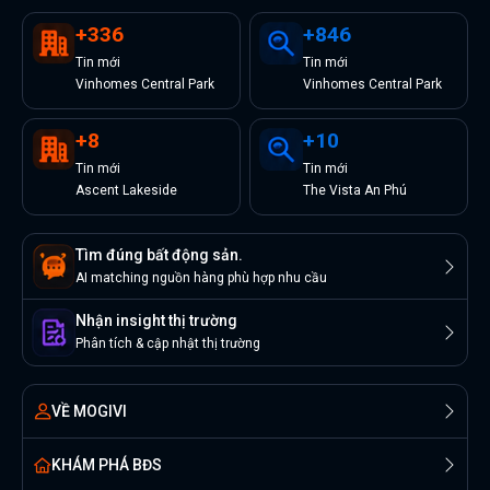
+
336
+
846
Tin
mới
Tin
mới
Vinhomes Central Park
Vinhomes Central Park
+
8
+
10
Tin
mới
Tin
mới
Ascent Lakeside
The Vista An Phú
Tìm đúng bất động sản.
AI matching nguồn hàng phù hợp nhu cầu
Nhận insight thị trường
Phân tích & cập nhật thị trường
VỀ MOGIVI
KHÁM PHÁ BĐS