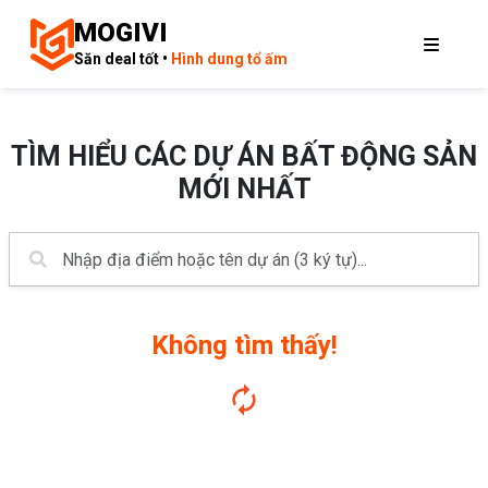
MOGIVI
Săn deal tốt •
Hình dung tổ ấm
TÌM HIỂU CÁC DỰ ÁN BẤT ĐỘNG SẢN
MỚI NHẤT
Không tìm thấy!