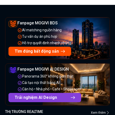
Fanpage MOGIVI BDS
AI matching nguồn hàng
Tư vấn dự án phù hợp
Hỗ trợ quyết định nhanh chóng
Tìm đúng bất động sản
Fanpage MOGIVI AI DESIGN
Panorama 360° không gian thật
Cải tạo nội thất bằng AI
Căn hộ • Nhà phố • Cafe • Showroom
Trải nghiệm AI Design
THỊ TRƯỜNG REALTIME
Xem thêm