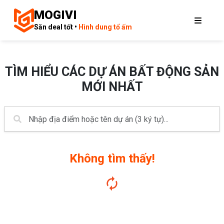
MOGIVI
Săn deal tốt •
Hình dung tổ ấm
TÌM HIỂU CÁC DỰ ÁN BẤT ĐỘNG SẢN
MỚI NHẤT
Không tìm thấy!