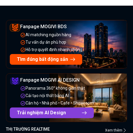
Fanpage MOGIVI BDS
AI matching nguồn hàng
Tư vấn dự án phù hợp
Hỗ trợ quyết định nhanh chóng
Tìm đúng bất động sản
Fanpage MOGIVI AI DESIGN
Panorama 360° không gian thật
Cải tạo nội thất bằng AI
Căn hộ • Nhà phố • Cafe • Showroom
Trải nghiệm AI Design
THỊ TRƯỜNG REALTIME
Xem thêm