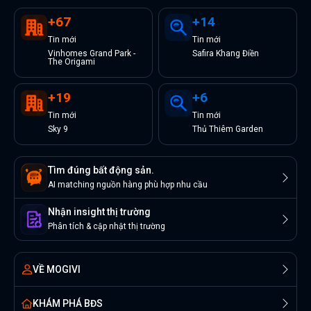
+
67
+
14
Tin
mới
Tin
mới
Vinhomes Grand Park -
Safira Khang Điền
The Origami
+
19
+
6
Tin
mới
Tin
mới
Sky 9
Thủ Thiêm Garden
Tìm đúng bất động sản.
AI matching nguồn hàng phù hợp nhu cầu
Nhận insight thị trường
Phân tích & cập nhật thị trường
VỀ MOGIVI
KHÁM PHÁ BĐS