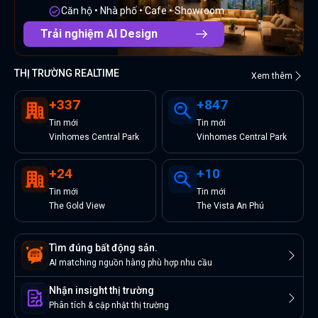
Căn hộ • Nhà phố • Cafe • Showroom
Trải nghiệm AI Design
THỊ TRƯỜNG REALTIME
Xem thêm
+
337
+
847
Tin
mới
Tin
mới
Vinhomes Central Park
Vinhomes Central Park
+
24
+
10
Tin
mới
Tin
mới
The Gold View
The Vista An Phú
Tìm đúng bất động sản.
AI matching nguồn hàng phù hợp nhu cầu
Nhận insight thị trường
Phân tích & cập nhật thị trường