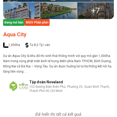
+
7
Đang mở bán
MGV Phân phối
Aqua City
1,000ha
Từ 8,5 Tỷ/ căn
Dự án Aqua City là khu đô thị sinh thái thông minh với quy mô gần 1,000ha.
Nằm trong vùng phát triển kinh tế trọng điểm phía Nam TP.HCM, Bình Dương,
Đồng Nai và Bà Rịa – Vũng Tàu. Dự án được hưởng lợi từ hệ thống kết nối hạ
tầng liên vùng ...
Tập đoàn Novaland
152 Đường Điện Biên Phủ, Phường 25, Quận Bình Thạnh,
Thành Phố Hồ Chí Minh
Đã hiển thị tất cả kết quả.