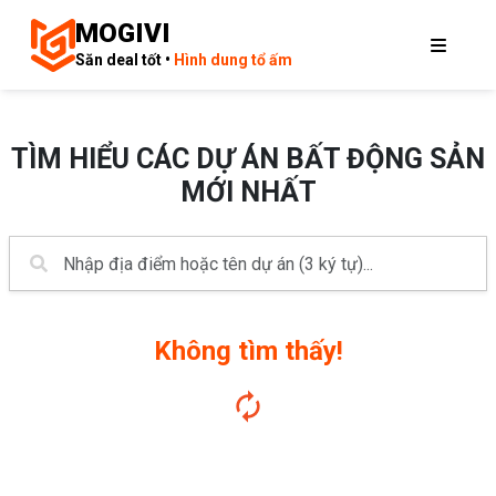
MOGIVI
Săn deal tốt •
Hình dung tổ ấm
TÌM HIỂU CÁC DỰ ÁN BẤT ĐỘNG SẢN
MỚI NHẤT
Không tìm thấy!