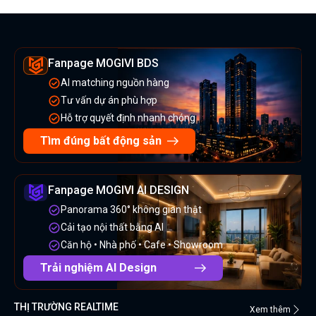
Fanpage MOGIVI BDS
AI matching nguồn hàng
Tư vấn dự án phù hợp
Hỗ trợ quyết định nhanh chóng
Tìm đúng bất động sản
Fanpage MOGIVI AI DESIGN
Panorama 360° không gian thật
Cải tạo nội thất bằng AI
Căn hộ • Nhà phố • Cafe • Showroom
Trải nghiệm AI Design
THỊ TRƯỜNG REALTIME
Xem thêm