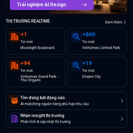
Trải nghiệm AI Design
THỊ TRƯỜNG REALTIME
Xem thêm
+
1
+
860
Tin
mới
Tin
mới
Moonlight Boulevard
Vinhomes Central Park
+
94
+
19
Tin
mới
Tin
mới
Vinhomes Grand Park -
Empire City
The Origami
Tìm đúng bất động sản.
AI matching nguồn hàng phù hợp nhu cầu
Nhận insight thị trường
Phân tích & cập nhật thị trường