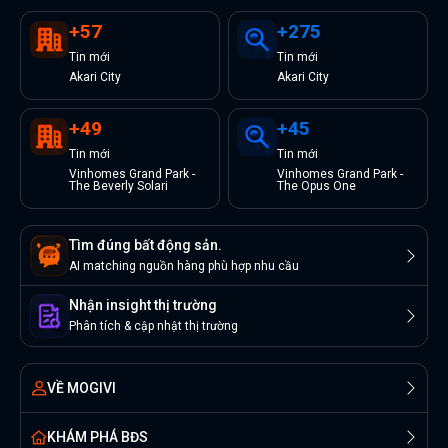
+
57
+
275
Tin
mới
Tin
mới
Akari City
Akari City
+
49
+
45
Tin
mới
Tin
mới
Vinhomes Grand Park -
Vinhomes Grand Park -
The Beverly Solari
The Opus One
Tìm đúng bất động sản.
AI matching nguồn hàng phù hợp nhu cầu
Nhận insight thị trường
Phân tích & cập nhật thị trường
VỀ MOGIVI
KHÁM PHÁ BĐS