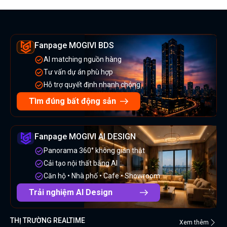
Fanpage MOGIVI BDS
AI matching nguồn hàng
Tư vấn dự án phù hợp
Hỗ trợ quyết định nhanh chóng
Tìm đúng bất động sản
Fanpage MOGIVI AI DESIGN
Panorama 360° không gian thật
Cải tạo nội thất bằng AI
Căn hộ • Nhà phố • Cafe • Showroom
Trải nghiệm AI Design
THỊ TRƯỜNG REALTIME
Xem thêm