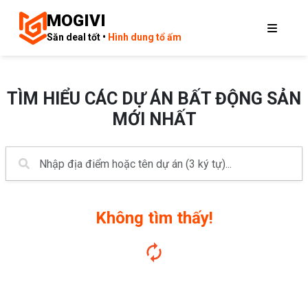
MOGIVI
Săn deal tốt •
Hình dung tổ ấm
TÌM HIỂU CÁC DỰ ÁN BẤT ĐỘNG SẢN
MỚI NHẤT
Không tìm thấy!