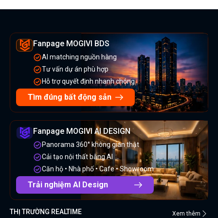
Fanpage MOGIVI BDS
AI matching nguồn hàng
Tư vấn dự án phù hợp
Hỗ trợ quyết định nhanh chóng
Tìm đúng bất động sản
Fanpage MOGIVI AI DESIGN
Panorama 360° không gian thật
Cải tạo nội thất bằng AI
Căn hộ • Nhà phố • Cafe • Showroom
Trải nghiệm AI Design
THỊ TRƯỜNG REALTIME
Xem thêm