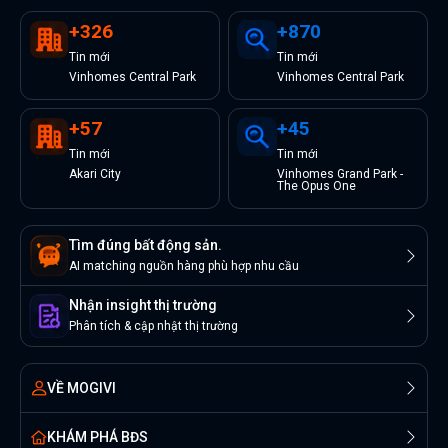
+
326
+
870
Tin
mới
Tin
mới
Vinhomes Central Park
Vinhomes Central Park
+
57
+
45
Tin
mới
Tin
mới
Akari City
Vinhomes Grand Park -
The Opus One
Tìm đúng bất động sản.
AI matching nguồn hàng phù hợp nhu cầu
Nhận insight thị trường
Phân tích & cập nhật thị trường
VỀ MOGIVI
KHÁM PHÁ BĐS