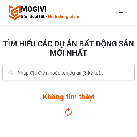
MOGIVI
Săn deal tốt •
Hình dung tổ ấm
TÌM HIỂU CÁC DỰ ÁN BẤT ĐỘNG SẢN
MỚI NHẤT
Không tìm thấy!