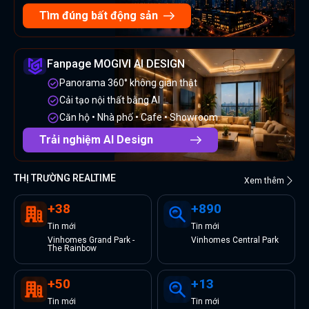
Tìm đúng bất động sản
Fanpage MOGIVI AI DESIGN
Panorama 360° không gian thật
Cải tạo nội thất bằng AI
Căn hộ • Nhà phố • Cafe • Showroom
Trải nghiệm AI Design
THỊ TRƯỜNG REALTIME
Xem thêm
+
38
+
890
Tin
mới
Tin
mới
Vinhomes Grand Park -
Vinhomes Central Park
The Rainbow
+
50
+
13
Tin
mới
Tin
mới