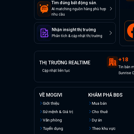
Tìm đúng bất động sản.
AI matching nguồn hàng phù hợp
nhu cầu
Nhận insight thị trường
Phân tích & cập nhật thị trường
+
18
THỊ TRƯỜNG REALTIME
Tin
bán
m
Cập nhật liên tục
Sunrise C
VỀ MOGIVI
KHÁM PHÁ BĐS
Giới thiệu
Mua bán
Sứ mệnh & Giá trị
Cho thuê
Văn phòng
Dự án
Tuyển dụng
Theo khu vực