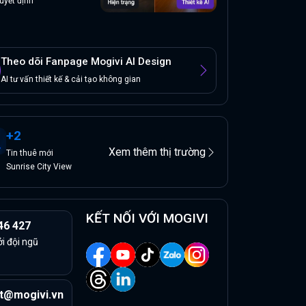
uyết định
Theo dõi Fanpage Mogivi AI Design
AI tư vấn thiết kế & cải tạo không gian
+
2
Xem thêm thị trường
Tin
thuê
mới
Sunrise City View
KẾT NỐI VỚI MOGIVI
46 427
ởi đội ngũ
t@mogivi.vn