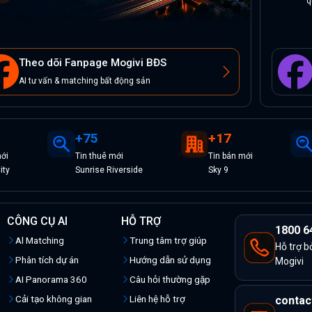
q
Theo dõi Fanpage Mogivi BĐS
AI tư vấn & matching bất động sản
+
75
+
17
ới
Tin
thuê
mới
Tin
bán
mới
ity
Sunrise Riverside
Sky 9
CÔNG CỤ AI
HỖ TRỢ
1800 6
Al Matching
Trung tâm trợ giúp
Hỗ trợ b
Phân tích dự án
Hướng dẫn sử dụng
Mogivi
AI Panorama 360
Câu hỏi thường gặp
Cải tạo không gian
Liên hệ hỗ trợ
contac