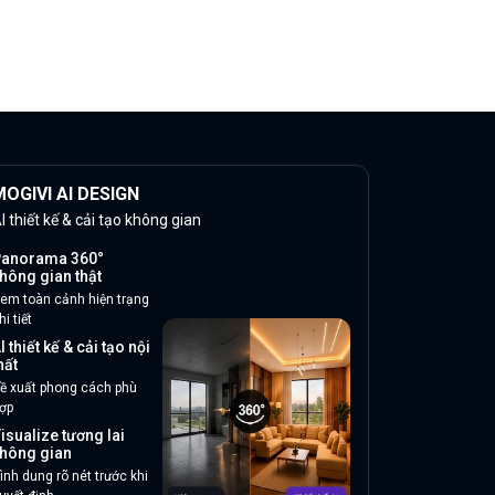
OGIVI AI DESIGN
I thiết kế & cải tạo không gian
anorama 360°
hông gian thật
em toàn cảnh hiện trạng
hi tiết
I thiết kế & cải tạo nội
hất
ề xuất phong cách phù
ợp
isualize tương lai
hông gian
ình dung rõ nét trước khi