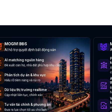
MOGIVI BĐS
M
AI hỗ trợ quyết định bất động sản
A
P
AI matching nguồn hàng
k
Đề xuất căn hộ, nhà đất phù hợp nhu cầu
X
c
Phân tích dự án & khu vực
A
Hiểu rõ tiềm năng và rủi ro
t
Đ
Dữ liệu thị trường realtime
h
Cập nhật liên tục, chính xác
V
k
Tư vấn tài chính & phương án
H
Đưa ra lựa chọn tối ưu cho bạn