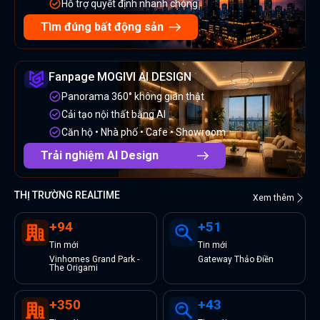
Hỗ trợ quyết định nhanh chóng
Tìm đúng bất động sản
Fanpage MOGIVI AI DESIGN
Panorama 360° không gian thật
Cải tạo nội thất bằng AI
Căn hộ • Nhà phố • Cafe • Showroom
Trải nghiệm AI Design
THỊ TRƯỜNG REALTIME
Xem thêm
+
94
+
51
Tin
mới
Tin
mới
Vinhomes Grand Park -
Gateway Thảo Điền
The Origami
+
350
+
43