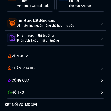
Tin
mới
Tin
mới
Vinhomes Central Park
The Sun Avenue
Tìm đúng bất động sản.
AI matching nguồn hàng phù hợp nhu cầu
Nhận insight thị trường
Phân tích & cập nhật thị trường
VỀ MOGIVI
KHÁM PHÁ BĐS
CÔNG CỤ AI
HỖ TRỢ
KẾT NỐI VỚI MOGIVI