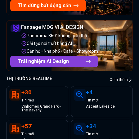
Tìm đúng bất động sản
Fanpage MOGIVI AI DESIGN
Panorama 360° không gian thật
Cải tạo nội thất bằng AI
Căn hộ • Nhà phố • Cafe • Showroom
Trải nghiệm AI Design
THỊ TRƯỜNG REALTIME
Xem thêm
+
30
+
4
Tin
mới
Tin
mới
Vinhomes Grand Park -
Ascent Lakeside
The Beverly
+
57
+
34
Tin
mới
Tin
mới