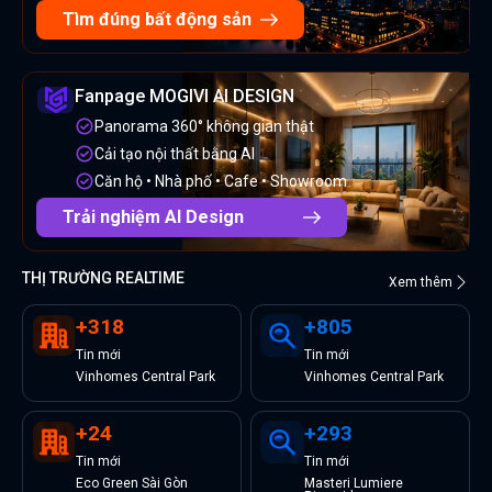
Tìm đúng bất động sản
Fanpage MOGIVI AI DESIGN
Panorama 360° không gian thật
Cải tạo nội thất bằng AI
Căn hộ • Nhà phố • Cafe • Showroom
Trải nghiệm AI Design
THỊ TRƯỜNG REALTIME
Xem thêm
+
318
+
805
Tin
mới
Tin
mới
Vinhomes Central Park
Vinhomes Central Park
+
24
+
293
Tin
mới
Tin
mới
Eco Green Sài Gòn
Masteri Lumiere