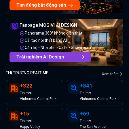
Tìm đúng bất động sản
Fanpage MOGIVI AI DESIGN
Panorama 360° không gian thật
Cải tạo nội thất bằng AI
Căn hộ • Nhà phố • Cafe • Showroom
Trải nghiệm AI Design
THỊ TRƯỜNG REALTIME
Xem thêm
+
322
+
841
Tin
mới
Tin
mới
Vinhomes Central Park
Vinhomes Central Park
+
15
+
69
Tin
mới
Tin
mới
Happy Valley
The Sun Avenue