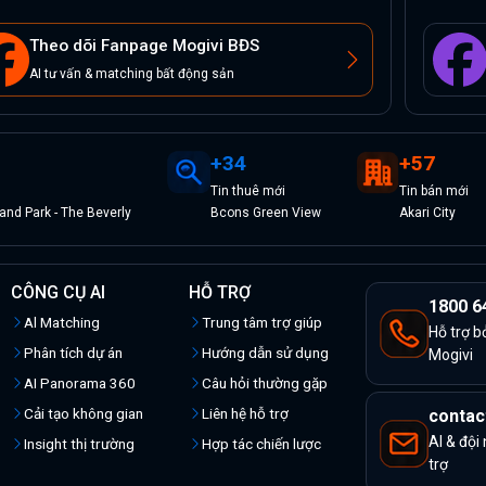
Theo dõi Fanpage Mogivi BĐS
AI tư vấn & matching bất động sản
+
34
+
57
Tin
thuê
mới
Tin
bán
mới
nd Park - The Beverly
Bcons Green View
Akari City
CÔNG CỤ AI
HỖ TRỢ
1800 6
Al Matching
Trung tâm trợ giúp
Hỗ trợ b
Phân tích dự án
Hướng dẫn sử dụng
Mogivi
AI Panorama 360
Câu hỏi thường gặp
Cải tạo không gian
Liên hệ hỗ trợ
contac
AI & đội
Insight thị trường
Hợp tác chiến lược
trợ