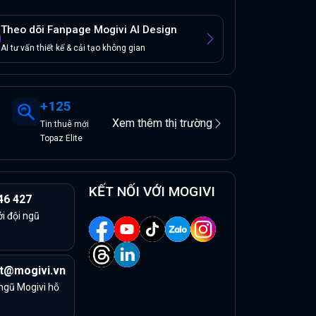
Theo dõi Fanpage Mogivi AI Design
AI tư vấn thiết kế & cải tạo không gian
+
125
Xem thêm thị trường
Tin
thuê
mới
Topaz Elite
KẾT NỐI VỚI MOGIVI
46 427
ởi đội ngũ
t@mogivi.vn
 ngũ Mogivi hỗ