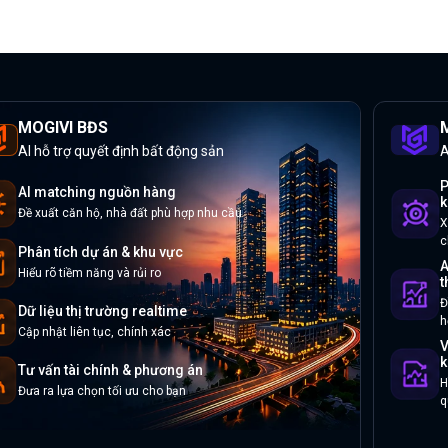
MOGIVI BĐS
M
AI hỗ trợ quyết định bất động sản
A
P
AI matching nguồn hàng
k
Đề xuất căn hộ, nhà đất phù hợp nhu cầu
X
c
Phân tích dự án & khu vực
A
Hiểu rõ tiềm năng và rủi ro
t
Đ
Dữ liệu thị trường realtime
h
Cập nhật liên tục, chính xác
V
k
Tư vấn tài chính & phương án
H
Đưa ra lựa chọn tối ưu cho bạn
q