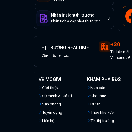
nhu cầu
Nhận insight thị trường
Phân tích & cập nhật thị trường
+
30
THỊ TRƯỜNG REALTIME
Tin
bán
mới
Cập nhật liên tục
Vinhomes Gra
VỀ MOGIVI
KHÁM PHÁ BĐS
Giới thiệu
Mua bán
Sứ mệnh & Giá trị
Cho thuê
Văn phòng
Dự án
Tuyển dụng
Theo khu vực
Liên hệ
Tin thị trường