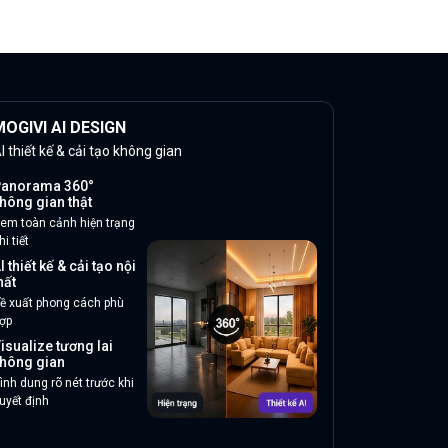
OGIVI AI DESIGN
I thiết kế & cải tạo không gian
anorama 360°
hông gian thật
em toàn cảnh hiện trạng
hi tiết
I thiết kế & cải tạo nội
hất
ề xuất phong cách phù
ợp
isualize tương lai
hông gian
ình dung rõ nét trước khi
uyết định