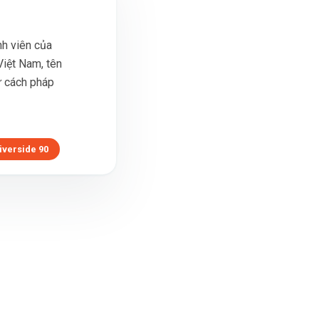
h viên của
iệt Nam, tên
tư cách pháp
iverside 90