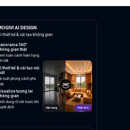
OGIVI AI DESIGN
I thiết kế & cải tạo không gian
anorama 360°
hông gian thật
em toàn cảnh hiện trạng
hi tiết
I thiết kế & cải tạo nội
hất
ề xuất phong cách phù
ợp
isualize tương lai
hông gian
ình dung rõ nét trước khi
uyết định