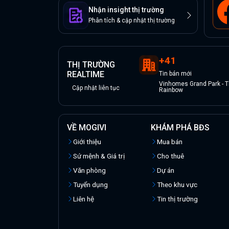
Nhận insight thị trường
Phân tích & cập nhật thị trường
+
41
THỊ TRƯỜNG
REALTIME
Tin
bán
mới
Vinhomes Grand Park - 
Cập nhật liên tục
Rainbow
VỀ MOGIVI
KHÁM PHÁ BĐS
Giới thiệu
Mua bán
Sứ mệnh & Giá trị
Cho thuê
Văn phòng
Dự án
Tuyển dụng
Theo khu vực
Liên hệ
Tin thị trường