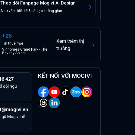
Theo dõi Fanpage Mogivi AI Design
AI tư vấn thiết kế & cải tạo không gian
+
25
Xem thêm thị
Tin
thuê
mới
trường
Vinhomes Grand Park - The
Beverly Solari
KẾT NỐI VỚI MOGIVI
46 427
ởi đội ngũ
t@mogivi.vn
 ngũ Mogivi hỗ