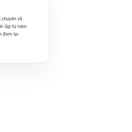
ị chuyên về
nh lập từ năm
h đem lại