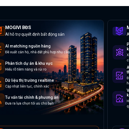
MOGIVI BĐS
M
AI hỗ trợ quyết định bất động sản
A
P
AI matching nguồn hàng
k
Đề xuất căn hộ, nhà đất phù hợp nhu cầu
X
c
Phân tích dự án & khu vực
A
Hiểu rõ tiềm năng và rủi ro
t
Đ
Dữ liệu thị trường realtime
h
Cập nhật liên tục, chính xác
V
k
Tư vấn tài chính & phương án
H
Đưa ra lựa chọn tối ưu cho bạn
q