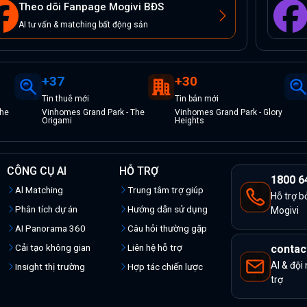
Theo dõi Fanpage Mogivi BĐS
AI tư vấn & matching bất động sản
+
37
+
30
Tin
thuê
mới
Tin
bán
mới
The
Vinhomes Grand Park - The
Vinhomes Grand Park - Glory
Origami
Heights
CÔNG CỤ AI
HỖ TRỢ
1800 6
Al Matching
Trung tâm trợ giúp
Hỗ trợ b
Phân tích dự án
Hướng dẫn sử dụng
Mogivi
AI Panorama 360
Câu hỏi thường gặp
Cải tạo không gian
Liên hệ hỗ trợ
contac
AI & đội
Insight thị trường
Hợp tác chiến lược
trợ