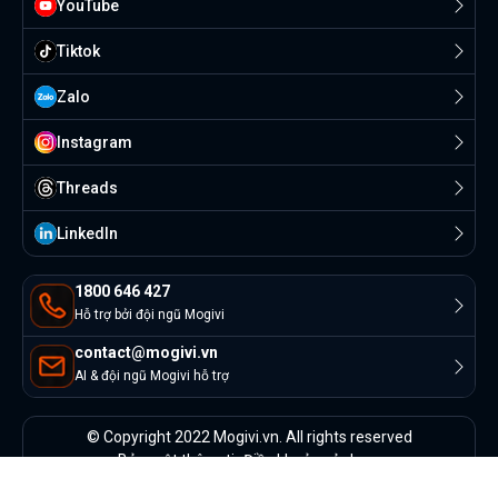
YouTube
Tiktok
Zalo
Instagram
Threads
Linkedln
1800 646 427
Hỗ trợ bởi đội ngũ Mogivi
contact@mogivi.vn
AI & đội ngũ Mogivi hỗ trợ
© Copyright 2022 Mogivi.vn. All rights reserved
Bảo mật thông tin
Điều khoản sử dụng