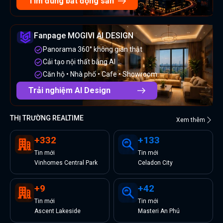
Tìm đúng bất động sản
Fanpage MOGIVI AI DESIGN
Panorama 360° không gian thật
Cải tạo nội thất bằng AI
Căn hộ • Nhà phố • Cafe • Showroom
Trải nghiệm AI Design
THỊ TRƯỜNG REALTIME
Xem thêm
+
332
+
133
Tin
mới
Tin
mới
Vinhomes Central Park
Celadon City
+
9
+
42
Tin
mới
Tin
mới
Ascent Lakeside
Masteri An Phú