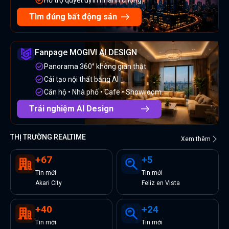
Tìm đúng bất động sản
Fanpage MOGIVI AI DESIGN
Panorama 360° không gian thật
Cải tạo nội thất bằng AI
Căn hộ • Nhà phố • Cafe • Showroom
Trải nghiệm AI Design
THỊ TRƯỜNG REALTIME
Xem thêm
+
67
+
5
Tin
mới
Tin
mới
Akari City
Feliz en Vista
+
40
+
24
Tin
mới
Tin
mới