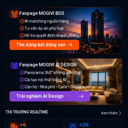
Fanpage MOGIVI BDS
AI matching nguồn hàng
Tư vấn dự án phù hợp
Hỗ trợ quyết định nhanh chóng
Tìm đúng bất động sản
Fanpage MOGIVI AI DESIGN
Panorama 360° không gian thật
Cải tạo nội thất bằng AI
Căn hộ • Nhà phố • Cafe • Showroom
Trải nghiệm AI Design
THỊ TRƯỜNG REALTIME
Xem thêm
+
6
+
26