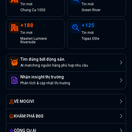
Tin
mới
Tin
mới
Chung Cư 1050
Green River
+
188
+
125
Tin
mới
Tin
mới
Masteri Lumiere
Topaz Elite
Riverside
Tìm đúng bất động sản.
AI matching nguồn hàng phù hợp nhu cầu
Nhận insight thị trường
Phân tích & cập nhật thị trường
VỀ MOGIVI
KHÁM PHÁ BĐS
CÔNG CỤ AI