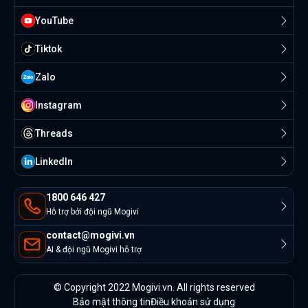
YouTube
Tiktok
Zalo
Instagram
Threads
Linkedln
1800 646 427
Hỗ trợ bởi đội ngũ Mogivi
contact@mogivi.vn
AI & đội ngũ Mogivi hỗ trợ
© Copyright 2022 Mogivi.vn. All rights reserved
Bảo mật thông tin
Điều khoản sử dụng