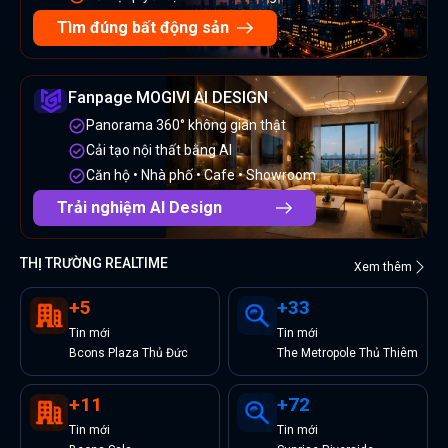
Tìm đúng bất động sản
Fanpage MOGIVI AI DESIGN
Panorama 360° không gian thật
Cải tạo nội thất bằng AI
Căn hộ • Nhà phố • Cafe • Showroom
Trải nghiệm AI Design
THỊ TRƯỜNG REALTIME
Xem thêm
+
5
+
33
Tin
mới
Tin
mới
Bcons Plaza Thủ Đức
The Metropole Thủ Thiêm
+
11
+
72
Tin
mới
Tin
mới