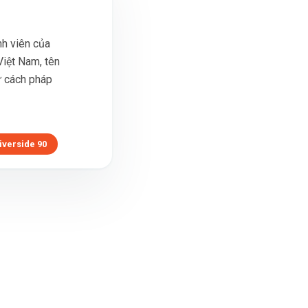
h viên của
iệt Nam, tên
tư cách pháp
iverside 90