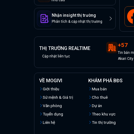
nhu cầu
Nhận insight thị trường
Phân tích & cập nhật thị trường
+
57
THỊ TRƯỜNG REALTIME
Tin
bán
m
Cập nhật liên tục
Akari City
VỀ MOGIVI
KHÁM PHÁ BĐS
Giới thiệu
Mua bán
Sứ mệnh & Giá trị
Cho thuê
Văn phòng
Dự án
Tuyển dụng
Theo khu vực
Liên hệ
Tin thị trường