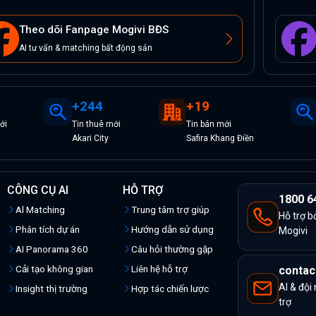
Theo dõi Fanpage Mogivi BĐS
AI tư vấn & matching bất động sản
+
244
+
19
ới
Tin
thuê
mới
Tin
bán
mới
Akari City
Safira Khang Điền
CÔNG CỤ AI
HỖ TRỢ
1800 6
Al Matching
Trung tâm trợ giúp
Hỗ trợ b
Phân tích dự án
Hướng dẫn sử dụng
Mogivi
AI Panorama 360
Câu hỏi thường gặp
Cải tạo không gian
Liên hệ hỗ trợ
contac
AI & đội
Insight thị trường
Hợp tác chiến lược
trợ