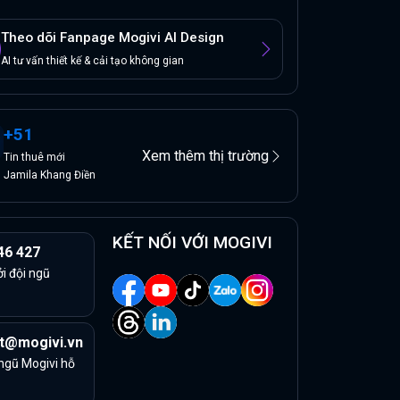
Theo dõi Fanpage Mogivi AI Design
AI tư vấn thiết kế & cải tạo không gian
+
51
Xem thêm thị trường
Tin
thuê
mới
Jamila Khang Điền
KẾT NỐI VỚI MOGIVI
46 427
ởi đội ngũ
t@mogivi.vn
 ngũ Mogivi hỗ