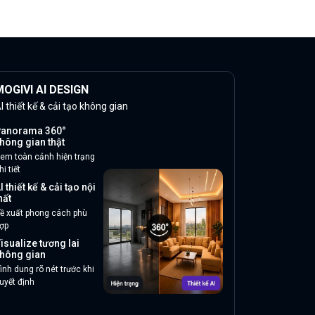
OGIVI AI DESIGN
I thiết kế & cải tạo không gian
anorama 360°
hông gian thật
em toàn cảnh hiện trạng
hi tiết
I thiết kế & cải tạo nội
hất
ề xuất phong cách phù
ợp
isualize tương lai
hông gian
ình dung rõ nét trước khi
uyết định