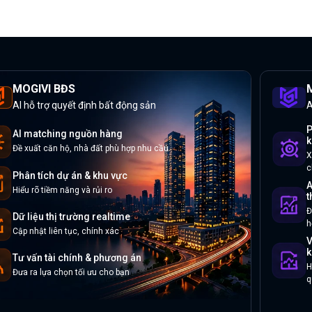
MOGIVI BĐS
M
AI hỗ trợ quyết định bất động sản
A
P
AI matching nguồn hàng
k
Đề xuất căn hộ, nhà đất phù hợp nhu cầu
X
c
Phân tích dự án & khu vực
A
Hiểu rõ tiềm năng và rủi ro
t
Đ
Dữ liệu thị trường realtime
h
Cập nhật liên tục, chính xác
V
k
Tư vấn tài chính & phương án
H
Đưa ra lựa chọn tối ưu cho bạn
q