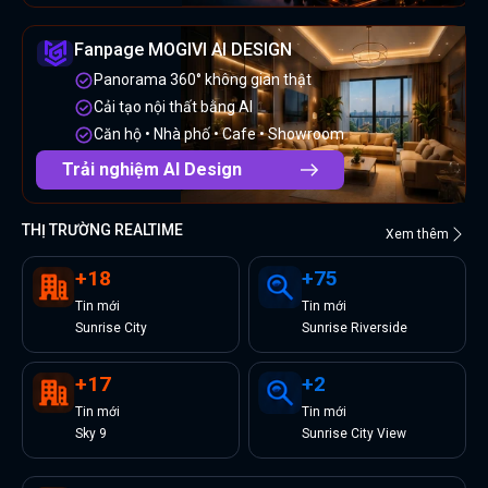
Fanpage MOGIVI AI DESIGN
Panorama 360° không gian thật
Cải tạo nội thất bằng AI
Căn hộ • Nhà phố • Cafe • Showroom
Trải nghiệm AI Design
THỊ TRƯỜNG REALTIME
Xem thêm
+
18
+
75
Tin
mới
Tin
mới
Sunrise City
Sunrise Riverside
+
17
+
2
Tin
mới
Tin
mới
Sky 9
Sunrise City View