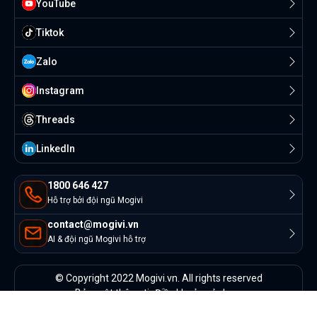
YouTube
Tiktok
Zalo
Instagram
Threads
Linkedln
1800 646 427
Hỗ trợ bởi đội ngũ Mogivi
contact@mogivi.vn
AI & đội ngũ Mogivi hỗ trợ
© Copyright 2022 Mogivi.vn. All rights reserved
Bảo mật thông tin
Điều khoản sử dụng