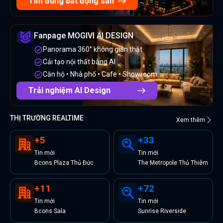
Tìm đúng bất động sản
Fanpage MOGIVI AI DESIGN
Panorama 360° không gian thật
Cải tạo nội thất bằng AI
Căn hộ • Nhà phố • Cafe • Showroom
Trải nghiệm AI Design
THỊ TRƯỜNG REALTIME
Xem thêm
+
5
+
33
Tin
mới
Tin
mới
Bcons Plaza Thủ Đức
The Metropole Thủ Thiêm
+
11
+
72
Tin
mới
Tin
mới
Bcons Sala
Sunrise Riverside