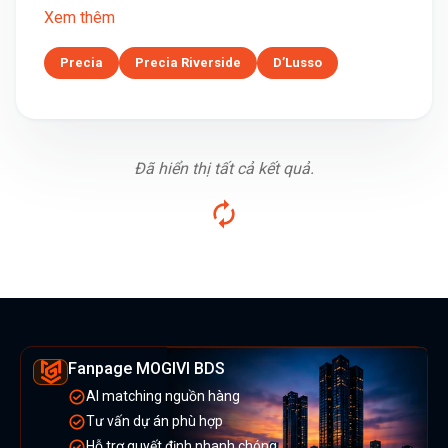
Xem thêm
Precia
Precia Riverside
D’Lusso
Đã hiển thị tất cả kết quả.
Fanpage MOGIVI BDS
AI matching nguồn hàng
Tư vấn dự án phù hợp
Hỗ trợ quyết định nhanh chóng