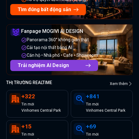
Tìm đúng bất động sản
Fanpage MOGIVI AI DESIGN
Panorama 360° không gian thật
Cải tạo nội thất bằng AI
Căn hộ • Nhà phố • Cafe • Showroom
Trải nghiệm AI Design
THỊ TRƯỜNG REALTIME
Xem thêm
+
322
+
841
Tin
mới
Tin
mới
Vinhomes Central Park
Vinhomes Central Park
+
15
+
69
Tin
mới
Tin
mới