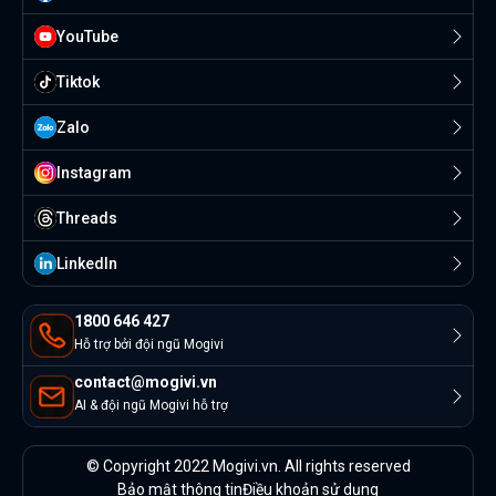
YouTube
Tiktok
Zalo
Instagram
Threads
Linkedln
1800 646 427
Hỗ trợ bởi đội ngũ Mogivi
contact@mogivi.vn
AI & đội ngũ Mogivi hỗ trợ
© Copyright 2022 Mogivi.vn. All rights reserved
Bảo mật thông tin
Điều khoản sử dụng