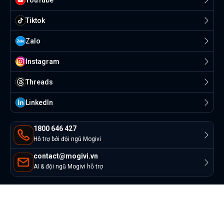
Tiktok
Zalo
Instagram
Threads
Linkedln
1800 646 427
Hỗ trợ bởi đội ngũ Mogivi
contact@mogivi.vn
AI & đội ngũ Mogivi hỗ trợ
© Copyright 2022 Mogivi.vn. All rights reserved
Bảo mật thông tin
Điều khoản sử dụng