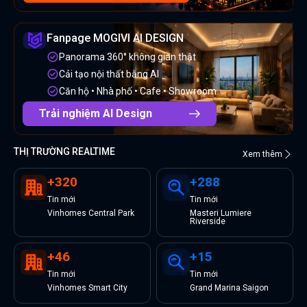
Fanpage MOGIVI AI DESIGN
Panorama 360° không gian thật
Cải tạo nội thất bằng AI
Căn hộ • Nhà phố • Cafe • Showroom
Trải nghiệm AI Design
THỊ TRƯỜNG REALTIME
Xem thêm
+
320
+
288
Tin
mới
Tin
mới
Vinhomes Central Park
Masteri Lumiere
Riverside
+
46
+
15
Tin
mới
Tin
mới
Vinhomes Smart City
Grand Marina Saigon