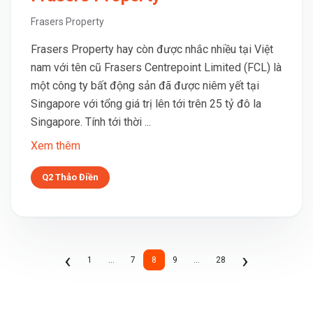
Frasers Property
Frasers Property hay còn được nhắc nhiều tại Việt
nam với tên cũ Frasers Centrepoint Limited (FCL) là
một công ty bất động sản đã được niêm yết tại
Singapore với tổng giá trị lên tới trên 25 tỷ đô la
Singapore. Tính tới thời ...
Xem thêm
Q2 Thảo Điền
Previous
Next
‹
›
1
...
7
8
9
...
28
(current)